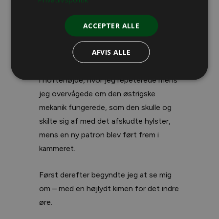
ACCEPTER ALLE
Chokerende.
AFVIS ALLE
Som den urutinerede skytte jeg var, tog
jeg riflen fra skulderen for at få den ned
i hoftehøjde, hvor jeg repeterede mens
jeg overvågede om den østrigske
mekanik fungerede, som den skulle og
skilte sig af med det afskudte hylster,
mens en ny patron blev ført frem i
kammeret.
Først derefter begyndte jeg at se mig
om – med en højlydt kimen for det indre
øre.