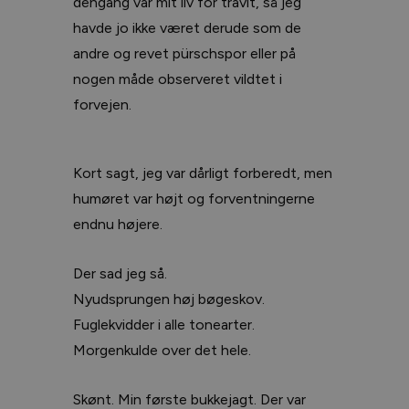
dengang var mit liv for travlt, så jeg
havde jo ikke været derude som de
andre og revet pürschspor eller på
nogen måde observeret vildtet i
forvejen.
Kort sagt, jeg var dårligt forberedt, men
humøret var højt og forventningerne
endnu højere.
Der sad jeg så.
Nyudsprungen høj bøgeskov.
Fuglekvidder i alle tonearter.
Morgenkulde over det hele.
Skønt. Min første bukkejagt. Der var