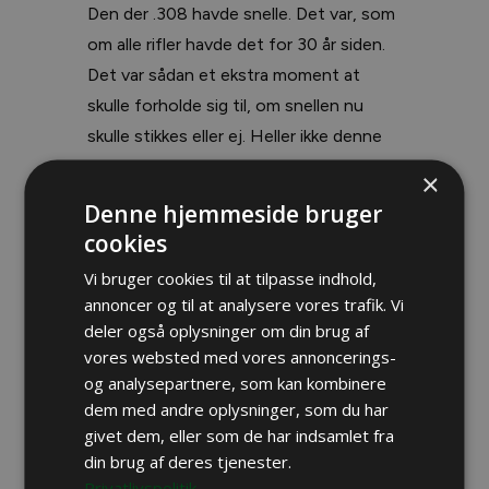
Den der .308 havde snelle. Det var, som
om alle rifler havde det for 30 år siden.
Det var sådan et ekstra moment at
skulle forholde sig til, om snellen nu
skulle stikkes eller ej. Heller ikke denne
detalje har jeg længere erindring om,
×
men sandsynligvis besluttede jeg mig
Denne hjemmeside bruger
for, at det nok ikke var nødvendigt.
cookies
Vi bruger cookies til at tilpasse indhold,
I hvert fald skød jeg.
annoncer og til at analysere vores trafik. Vi
deler også oplysninger om din brug af
Braget var en voldsom overraskelse. Mit
vores websted med vores annoncerings-
første riffelskud uden høreværn.
og analysepartnere, som kan kombinere
Overvældende.
dem med andre oplysninger, som du har
givet dem, eller som de har indsamlet fra
din brug af deres tjenester.
Smertefuldt.
Privatlivspolitik