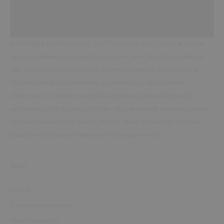
DANMARKS UAFHÆNGIGE JAGTMAGASIN JAGT, Vildt & Våben
favner i bredden og hylder diversiteten i den fantastiske danske
jagt - hver måned siden 2006. I hvert nummer af JAGT, Vildt &
Våben finder du fascinerende jagtreportager, detaljerede
våbentests, vi nørder med optik og ballistik, bliver klogere på
jagtformer, vildt og natur, går tæt på spændende personer, prøver
nye vildtopskrifter og meget, meget mere. Vi elsker at formidle
passionen og inspirere læserne til nye jagteventyr.
INFO
Om os
Tilmeld nyhedsbrev
Abonnementer