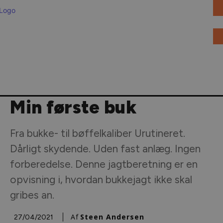
JAGT I
VÅBEN &
DANSK JAGT
UDLANDET
AMMUNITION
Min første buk
Fra bukke- til bøffelkaliber Urutineret.
Dårligt skydende. Uden fast anlæg. Ingen
forberedelse. Denne jagtberetning er en
opvisning i, hvordan bukkejagt ikke skal
gribes an.
Af
Steen Andersen
27/04/2021