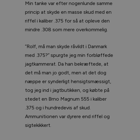
Min tanke var efter nogenlunde samme
princip at skyde en masse skud med en
riffel i kaliber .375 for så at opleve den
mindre .308 som mere overkommelig.
”Rolf, må man skyde råvildt i Danmark
med .375?” spurgte jeg min forbløffede
jagtkammerat. Da han bekræftede, at
det må man jo godt, men at det dog
næppe er synderligt hensigtsmæssigt,
tog jeg ind i jagtbutikken, og købte på
stedet en Brno Magnum 555 i kaliber
.375 og i hundredevis af skud.
Ammunitionen var dyrere end riffel og
sigtekikkert.