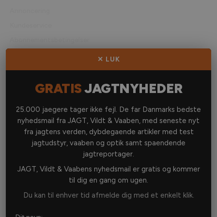
Annoncering
Kundeservice
Abonnementsbetingelser
Selvbetjening
✕ LUK
Forhandlere
Kontakt os
GRATIS
JAGTNYHEDER
25.000 jaegere tager ikke fejl. De far Danmarks bedste
KATEGORIER
nyhedsmail fra JAGT, Vildt & Vaaben, med seneste nyt
fra jagtens verden, dybdegaende artikler med test
DANSK JAGT
jagtudstyr, vaaben og optik samt spaendende
JAGT I UDLANDET
jagtreportager.
VÅBEN & AMMUNITION
JAGT, Vildt & Vaabens nyhedsmail er gratis og kommer
til dig en gang om ugen.
OPTIK
Du kan til enhver tid afmelde dig med et enkelt klik.
JAGTUDSTYR
JAGTHUND