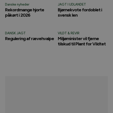
Danske nyheder
JAGT I UDLANDET
Rekordmange hjorte
Bjørnekvote fordoblet i
påkørt i 2026
svensk len
DANSK JAGT
VILDT & REVIR
Regulering af rævehvalpe
Miljøminister vil fjerne
tilskud til Plant for Vildtet