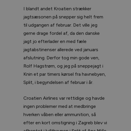
I blandt andet Kroatien strækker
jagtsæsonen på snepper sig helt frem
til udgangen af februar. Det ville jeg
gerne drage fordel af, da den danske
jagt jo efterlader en med fæle
jagtabstinenser allerede ved januars
afslutning. Derfor tog min gode ven,
Rolf Hagstrøm, og jeg på sneppejagt i
Knin et par timers kørsel fra havnebyen,
Split, i begyndelsen af februar i år.
Croatien Airlines var rettidige og havde
ingen problemer med at medbringe
hverken våben eller ammunition, så
efter en kort omstigning i Zagreb blev vi
afhentet i lufthavnen i Split af Ana Miše,