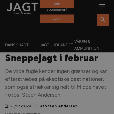
Køb
abonnement
Login
VÅBEN &
DANSK JAGT
JAGT I UDLANDET
AMMUNITION
Sneppejagt i februar
De vilde fugle kender ingen grænser og kan
efterstræbes på eksotiske destinationer,
som også strækker sig helt til Middelhavet.
Fotos: Steen Andersen
Af
Steen Andersen
23/04/2024
Sneppejagt i skjorteærmer.