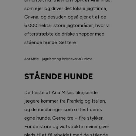
som ejer og driver det lokale jagtfirma,
Grivna, og desuden også ejer et af de
6.000 hektar store jagtområder, hvor vi
efterstræbte de drilske snepper med
stående hunde. Settere.
Ana Miše – jagtfører og indehaver af Grivna.
STÅENDE HUNDE
De fleste af Ana Mišes tilrejsende
jægere kommer fra Frankrig og Italien,
og de medbringer som oftest deres
egne hunde. Gerne tre – fire stykker.
For de store og vidtstrakte revirer giver
plads til at få arbejdet med de stående