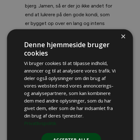
bjerg. Jamen, så er der jo ikke andet for
end at lukrere på den gode kondi, som
er bygget op over en lang og intens
jagtsæson, og så ellers sætte det lange
×
ben forrest. Og det gik op, gjorde det.
Denne hjemmeside bruger
Så blodet drev fra et par rifter i mine
cookies
øre, som også altid har været både
Vi bruger cookies til at tilpasse indhold,
store og strittende.
annoncer og til at analysere vores trafik. Vi
deler også oplysninger om din brug af
vores websted med vores annoncerings-
Videre i den retning, jeg havde fået
og analysepartnere, som kan kombinere
udstukket, inden jeg sætter Branko på
dem med andre oplysninger, som du har
givet dem, eller som de har indsamlet fra
en af de hårde opstigninger. Frem til en
din brug af deres tjenester.
splintret forkastning med rå klippekant
Privatlivspolitik
og et dusinmeter dybt fald. Dernede
havde hunden stand. Som var den
ACCEPTER ALLE