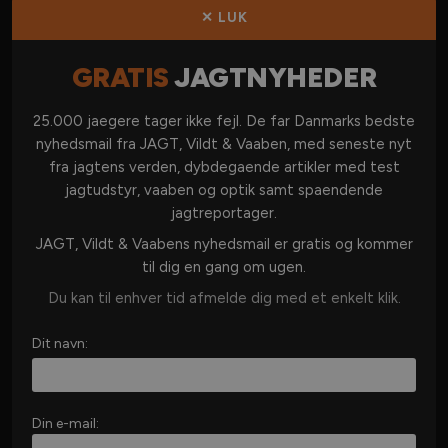
Forhandlere
✕ LUK
Kontakt os
GRATIS
JAGTNYHEDER
KATEGORIER
25.000 jaegere tager ikke fejl. De far Danmarks bedste
nyhedsmail fra JAGT, Vildt & Vaaben, med seneste nyt
DANSK JAGT
fra jagtens verden, dybdegaende artikler med test
jagtudstyr, vaaben og optik samt spaendende
JAGT I UDLANDET
jagtreportager.
VÅBEN & AMMUNITION
JAGT, Vildt & Vaabens nyhedsmail er gratis og kommer
OPTIK
til dig en gang om ugen.
JAGTUDSTYR
Du kan til enhver tid afmelde dig med et enkelt klik.
JAGTHUND
Dit navn:
JAGTKØKKEN
VILDT & REVIR
MERE JAGT
Din e-mail: