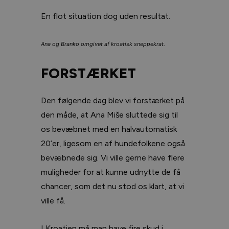
En flot situation dog uden resultat.
Ana og Branko omgivet af kroatisk sneppekrat.
FORSTÆRKET
Den følgende dag blev vi forstærket på
den måde, at Ana Miše sluttede sig til
os bevæbnet med en halvautomatisk
20’er, ligesom en af hundefolkene også
bevæbnede sig. Vi ville gerne have flere
muligheder for at kunne udnytte de få
chancer, som det nu stod os klart, at vi
ville få.
I Kroatien må man have fire skud i