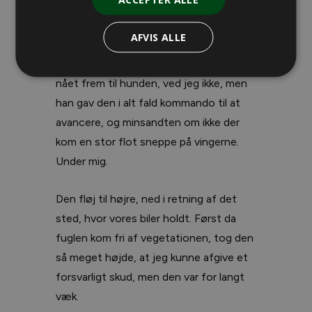
mejslet ud i den bjergart, vi begge stod
på.
AFVIS ALLE
Hvordan Branko kunne vide, at jeg var
nået frem til hunden, ved jeg ikke, men
han gav den i alt fald kommando til at
avancere, og minsandten om ikke der
kom en stor flot sneppe på vingerne.
Under mig.
Den fløj til højre, ned i retning af det
sted, hvor vores biler holdt. Først da
fuglen kom fri af vegetationen, tog den
så meget højde, at jeg kunne afgive et
forsvarligt skud, men den var for langt
væk.