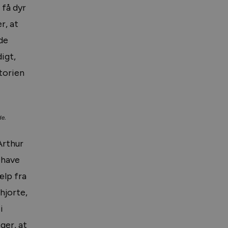
 få dyr
r, at
de
igt,
torien
de.
Arthur
ehave
ælp fra
hjorte,
i
ger, at