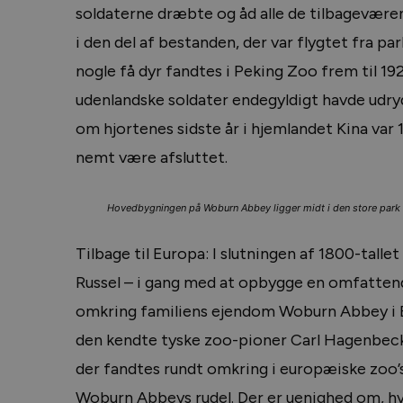
soldaterne dræbte og åd alle de tilbageværend
i den del af bestanden, der var flygtet fra par
nogle få dyr fandtes i Peking Zoo frem til 1
udenlandske soldater endegyldigt havde udrydd
om hjortenes sidste år i hjemlandet Kina var 
nemt være afsluttet.
Hovedbygningen på Woburn Abbey ligger midt i den store park h
Tilbage til Europa: I slutningen af 1800-talle
Russel – i gang med at opbygge en omfattend
omkring familiens ejendom Woburn Abbey i Be
den kendte tyske zoo-pioner Carl Hagenbeck 
der fandtes rundt omkring i europæiske zoo’s.
Woburn Abbeys rudel. Der er uenighed om, hvor