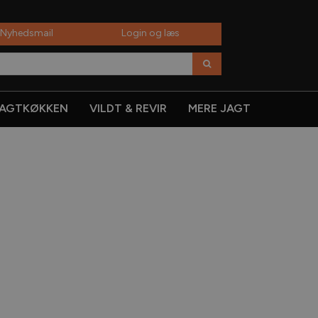
 Nyhedsmail
Login og læs
AGTKØKKEN
VILDT & REVIR
MERE JAGT