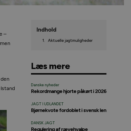
Indhold
e –
Aktuelle jagtmuligheder
, men
Læs mere
 den
Danske nyheder
ilstand
Rekordmange hjorte påkørt i 2026
JAGT I UDLANDET
Bjørnekvote fordoblet i svensk len
DANSK JAGT
Regulering af rævehvalpe