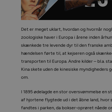
Det er meget uklart, hvordan og hvornår nogl
zoologiske haver i Europa i årene inden århun
skænkede tre levende dyr til den franske amb
hændelsen førte til, at kejseren også skænked
transporten til Europa. Andre kilder – bl.a. s
Kina skete uden de kinesiske myndigheders go
om.
I 1895 ødelagde en stor oversvømmelse en sto
af hjortene flygtede ud i det åbne land, hvor
fandtes i parken, da bokser-oprøret nåede o