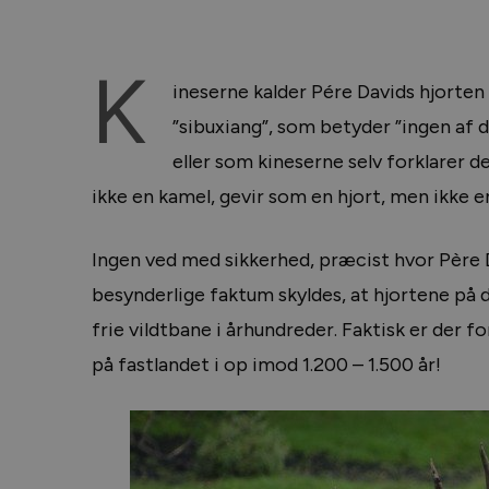
K
ineserne kalder Pére Davids hjorten 
”sibuxiang”, som betyder ”ingen af d
eller som kineserne selv forklarer d
ikke en kamel, gevir som en hjort, men ikke en
Ingen ved med sikkerhed, præcist hvor Père D
besynderlige faktum skyldes, at hjortene på 
frie vildtbane i århundreder. Faktisk er der fo
på fastlandet i op imod 1.200 – 1.500 år!