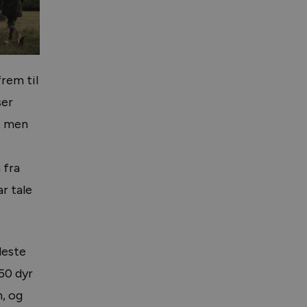
rem til
ser
, men
 fra
r tale
leste
50 dyr
, og