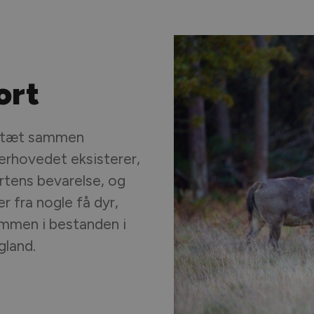
ort
et tæt sammen
erhovedet eksisterer,
rtens bevarelse, og
 fra nogle få dyr,
ammen i bestanden i
gland.