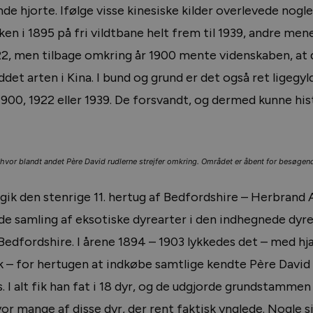
e hjorte. Ifølge visse kinesiske kilder overlevede nogle
ken i 1895 på fri vildtbane helt frem til 1939, andre mene
922, men tilbage omkring år 1900 mente videnskaben, at 
et arten i Kina. I bund og grund er det også ret ligegyld
1900, 1922 eller 1939. De forsvandt, og dermed kunne his
vor blandt andet Père David rudlerne strejfer omkring. Området er åbent for besøgen
t gik den stenrige 11. hertug af Bedfordshire – Herbrand 
e samling af eksotiske dyrearter i den indhegnede dyr
dfordshire. I årene 1894 – 1903 lykkedes det – med hj
– for hertugen at indkøbe samtlige kendte Père David 
 I alt fik han fat i 18 dyr, og de udgjorde grundstammen 
 mange af disse dyr, der rent faktisk ynglede. Nogle si