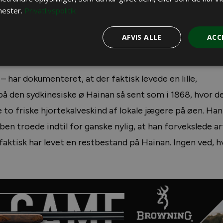
 denne art også fandt 62 andre arter, som de europæisk
nester.
Privatlivspolitik
andabjørnen).
AFVIS ALLE
ACC
andre hjortearter.
– har dokumenteret, at der faktisk levede en lille,
å den sydkinesiske ø Hainan så sent som i 1868, hvor d
to friske hjortekalveskind af lokale jægere på øen. Han
en troede indtil for ganske nylig, at han forvekslede a
 faktisk har levet en restbestand på Hainan. Ingen ved, 