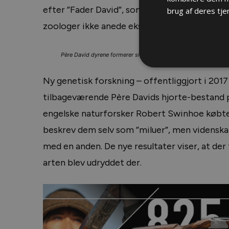
efter ”Fader David”, som ud over at ”opdage”
brug af deres tje
zoologer ikke anede eksisterede (herunder p
Père David dyrene formerer sig ikke helt så godt og stærkt som 
Ny genetisk forskning – offentliggjort i 2017 
tilbageværende Père Davids hjorte-bestand p
engelske naturforsker Robert Swinhoe købte 
beskrev dem selv som ”miluer”, men videnskab
med en anden. De nye resultater viser, at der
arten blev udryddet der.