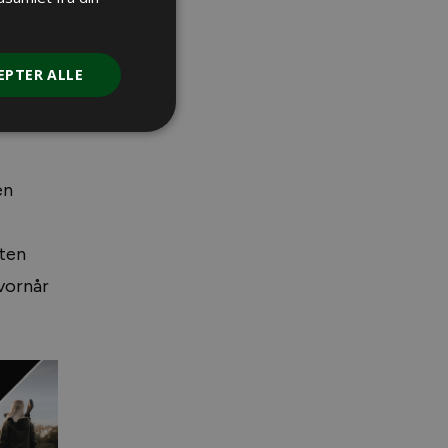
e
EPTER ALLE
en
rten
hvornår