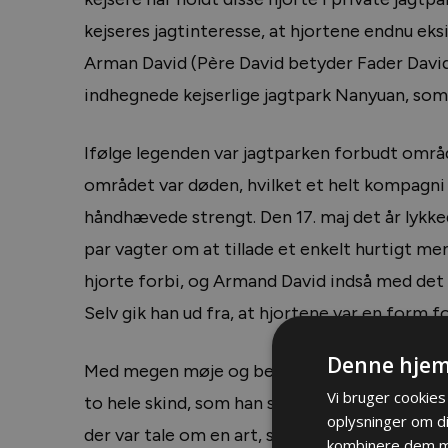
kejseres jagtinteresse, at hjortene endnu eks
Arman David (Père David betyder Fader David) t
indhegnede kejserlige jagtpark Nanyuan, som 
Ifølge legenden var jagtparken forbudt områ
området var døden, hvilket et helt kompagni a
håndhævede strengt. Den 17. maj det år lykke
par vagter om at tillade et enkelt hurtigt me
hjorte forbi, og Armand David indså med det s
Selv gik han ud fra, at hjortene var en form f
Denne hjem
Med megen møje og besvær lykkedes det den 
Vi bruger cookies 
to hele skind, som han sendte hjem til Paris,
oplysninger om d
der var tale om en art, som var hidtil ukendt
kombinere dem me