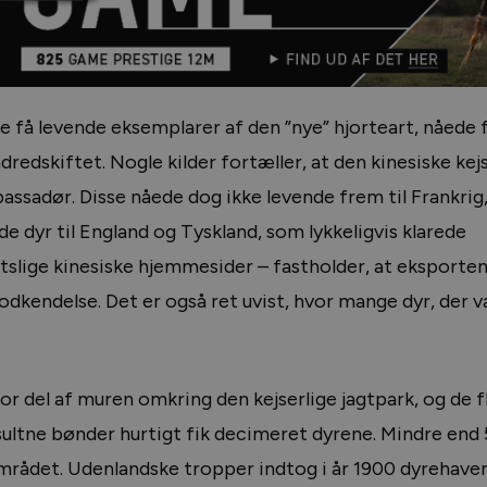
e få levende eksemplarer af den ”nye” hjorteart, nåede f
dredskiftet. Nogle kilder fortæller, at den kinesiske kej
assadør. Disse nåede dog ikke levende frem til Frankrig
e dyr til England og Tyskland, som lykkeligvis klarede
tatslige kinesiske hjemmesider – fastholder, at eksporten
dkendelse. Det er også ret uvist, hvor mange dyr, der va
r del af muren omkring den kejserlige jagtpark, og de f
 sultne bønder hurtigt fik decimeret dyrene. Mindre end 
mrådet. Udenlandske tropper indtog i år 1900 dyrehaven