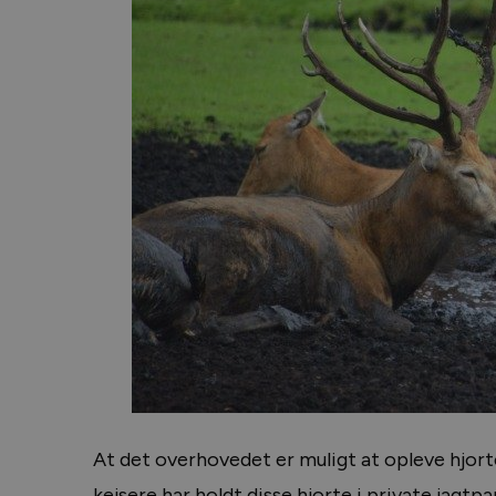
At det overhovedet er muligt at opleve hjort
kejsere har holdt disse hjorte i private jagt