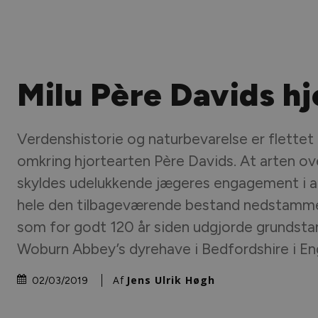
Milu Père Davids hj
Verdenshistorie og naturbevarelse er flett
omkring hjortearten Père Davids. At arten ov
skyldes udelukkende jægeres engagement i a
hele den tilbageværende bestand nedstammer
som for godt 120 år siden udgjorde grundst
Woburn Abbey’s dyrehave i Bedfordshire i En
Af
Jens Ulrik Høgh
02/03/2019