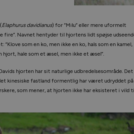
(
Elaphurus davidianus
) for ”Milu” eller mere uformelt
e fire”. Navnet hentyder til hjortens lidt spøjse udseend
et: ”Klove som en ko, men ikke en ko, hals som en kamel
 hjort, hale som et æsel, men ikke et æsel”.
avids hjorten har sit naturlige udbredelsesområde. Det
det kinesiske fastland formentlig har været udryddet på
rskere, som mener, at hjorten ikke har eksisteret i vild t