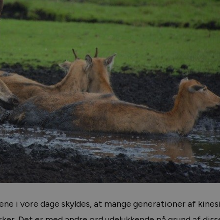
ene i vore dage skyldes, at mange generationer af kines
parker. Det er med andre ord udelukkende på grund af diss