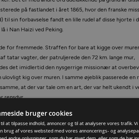
isterede på fastlandet i året 1865, hvor den franske mi
il sin forbavselse fandt en lille rudel af disse hjorte i 
lå i Nan Haizi ved Peking.
de for fremmede. Straffen for bare at kigge over muren
f tatar vagter, der patruljerede den 72 km. lange mur,
des det imidlertid den nysgerrige missionær at overbev
n ulovligt kig over muren. I samme øjeblik passerede en 
amme, at der var tale om en art, der var helt ukendt i v
or rensdyr.
meside bruger cookies
zoologisk interesserede missionær at fremskaffe et g
til at tilpasse indhold, annoncer og til at analysere vores trafik. V
 hvor biologen
Alphonse Milne-Edwards
i 1866 kunne fast
in brug af vores websted med vores annoncerings- og analysepa
 af den vestlige verdens videnskabsfolk. Han opkaldte ar
d andre oplysninger, som du har givet dem, eller som de har ind