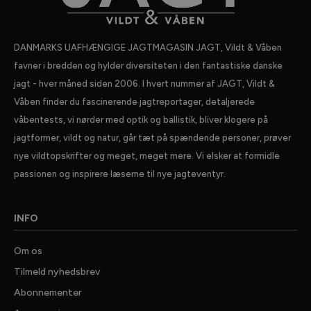
DANMARKS UAFHÆNGIGE JAGTMAGASIN JAGT, Vildt & Våben
favner i bredden og hylder diversiteten i den fantastiske danske
jagt - hver måned siden 2006. I hvert nummer af JAGT, Vildt &
Våben finder du fascinerende jagtreportager, detaljerede
våbentests, vi nørder med optik og ballistik, bliver klogere på
jagtformer, vildt og natur, går tæt på spændende personer, prøver
nye vildtopskrifter og meget, meget mere. Vi elsker at formidle
passionen og inspirere læserne til nye jagteventyr.
INFO
Om os
Tilmeld nyhedsbrev
Abonnementer