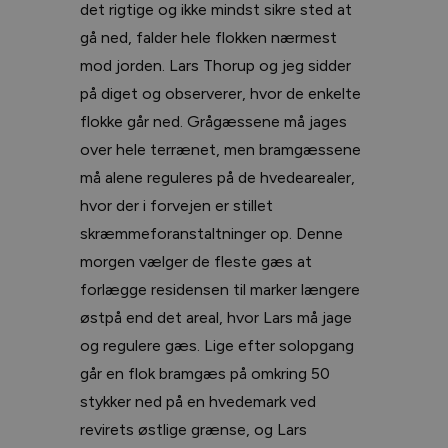
det rigtige og ikke mindst sikre sted at
gå ned, falder hele flokken nærmest
mod jorden. Lars Thorup og jeg sidder
på diget og observerer, hvor de enkelte
flokke går ned. Grågæssene må jages
over hele terrænet, men bramgæssene
må alene reguleres på de hvedearealer,
hvor der i forvejen er stillet
skræmmeforanstaltninger op. Denne
morgen vælger de fleste gæs at
forlægge residensen til marker længere
østpå end det areal, hvor Lars må jage
og regulere gæs. Lige efter solopgang
går en flok bramgæs på omkring 50
stykker ned på en hvedemark ved
revirets østlige grænse, og Lars