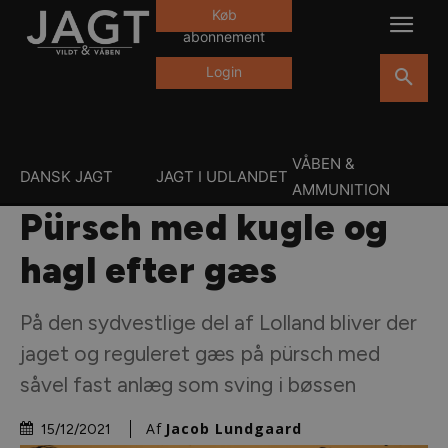
Køb
abonnement
Login
VÅBEN &
DANSK JAGT
JAGT I UDLANDET
AMMUNITION
Pürsch med kugle og
hagl efter gæs
På den sydvestlige del af Lolland bliver der
jaget og reguleret gæs på pürsch med
såvel fast anlæg som sving i bøssen
Af
Jacob Lundgaard
15/12/2021