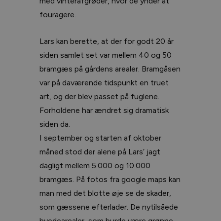
med vinterafgrøder, hvor de ynder at
fouragere.
Lars kan berette, at der for godt 20 år
siden samlet set var mellem 40 og 50
bramgæs på gårdens arealer. Bramgåsen
var på daværende tidspunkt en truet
art, og der blev passet på fuglene.
Forholdene har ændret sig dramatisk
siden da.
I september og starten af oktober
måned stod der alene på Lars’ jagt
dagligt mellem 5.000 og 10.000
bramgæs. På fotos fra google maps kan
man med det blotte øje se de skader,
som gæssene efterlader. De nytilsåede
hvedearealer, som burde være grønne,