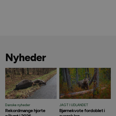
Nyheder
Danske nyheder
JAGT I UDLANDET
Rekordmange hjorte
Bjørnekvote fordoblet i
påkørt i 2026
svensk len