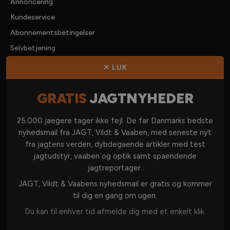
Annoncering
Kundeservice
Abonnementsbetingelser
Selvbetjening
Forhandlere
✕ LUK
Kontakt os
GRATIS
JAGTNYHEDER
KATEGORIER
25.000 jaegere tager ikke fejl. De far Danmarks bedste
nyhedsmail fra JAGT, Vildt & Vaaben, med seneste nyt
DANSK JAGT
fra jagtens verden, dybdegaende artikler med test
jagtudstyr, vaaben og optik samt spaendende
JAGT I UDLANDET
jagtreportager.
VÅBEN & AMMUNITION
JAGT, Vildt & Vaabens nyhedsmail er gratis og kommer
OPTIK
til dig en gang om ugen.
JAGTUDSTYR
Du kan til enhver tid afmelde dig med et enkelt klik.
JAGTHUND