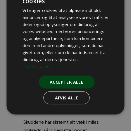
cookies
Vi bruger cookies til at tilpasse indhold,
Hele vores plan lykkes til ug med kryds
annoncer og til at analysere vores trafik. Vi
deler også oplysninger om din brug af
og slange lige indtil det øjeblik, hvor vi
vores websted med vores annoncerings-
skal skyde. Lars tæller ned, og aftalen
og analysepartnere, som kan kombinere
er, at så snart hans skud er gået, skal jeg
dem med andre oplysninger, som du har
følge op.
givet dem, eller som de har indsamlet fra
din brug af deres tjenester.
Da Lars skyder, letter hele flokken
Privatlivspolitik
hurtigere, end jeg kan følge med til, så
mit skud sidder i jorden, hvor gåsen
ACCEPTER ALLE
stod en brøkdel af et sekund tidligere.
AFVIS ALLE
Lars er mere i tvivl om, hvorfor hans
skud ikke resulterede i en død gås.
Skuddene har skræmt alt væk i miles
omkreds, så vi beslutter noget