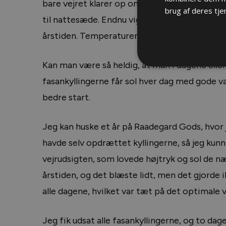
bare vejret klarer op om eftermiddagen/aftene
brug af deres tje
til nattesæde. Endnu vigtigere er det, at dag-
årstiden. Temperaturen om natten skal helst 
Kan man være så heldig, at man i dagene elle
fasankyllingerne får sol hver dag med gode v
bedre start.
Jeg kan huske et år på Raadegard Gods, hvor j
havde selv opdrættet kyllingerne, så jeg kun
vejrudsigten, som lovede højtryk og sol de n
årstiden, og det blæste lidt, men det gjorde 
alle dagene, hvilket var tæt på det optimale v
Jeg fik udsat alle fasankyllingerne, og to da