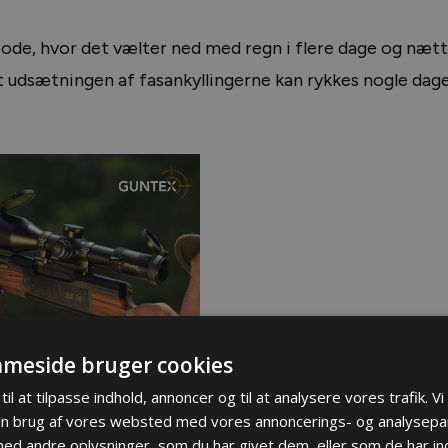
iode, hvor det vælter ned med regn i flere dage og nætte
udsætningen af fasankyllingerne kan rykkes nogle dage,
meside bruger cookies
å det skal ikke forstås sådan, at de dør, hvis det kommer
til at tilpasse indhold, annoncer og til at analysere vores trafik. V
in brug af vores websted med vores annoncerings- og analysepa
r, de er sat ud. Det gør ikke noget, det regner lidt om 
d andre oplysninger, som du har givet dem, eller som de har ind