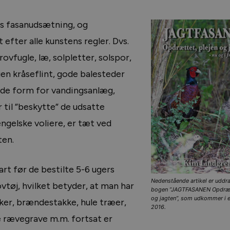
res fasanudsætning, og
efter alle kunstens regler. Dvs.
vfugle, læ, solpletter, solspor,
en kråseflint, gode balesteder
ende form for vandingsanlæg,
 til ”beskytte” de udsatte
ngelske voliere, er tæt ved
ten.
rt før de bestilte 5-6 ugers
Nedenstående artikel er uddra
tøj, hvilket betyder, at man har
bogen ”JAGTFASANEN Opdrætt
og jagten”, som udkommer i e
nker, brændestakke, hule træer,
2016.
e rævegrave m.m. fortsat er