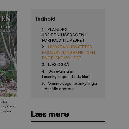
Indhold
PLANLÆG
UDSÆTNINGSDAGEN I
FORHOLD TIL VEJRET
HVORDAN UDSÆTTES
FASANKYLLINGERNE I DEN
ENGELSKE VOLIERE
LÆS OGSÅ
Udsætning af
Fasankyllinger – Er du klar?
Gammeldags fasankyllinger
– det lille opdræt
g fra
et, plejen
Læs mere
fteråret