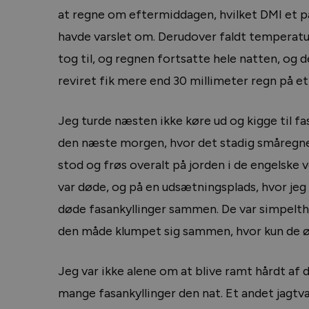
at regne om eftermiddagen, hvilket DMI et pa
havde varslet om. Derudover faldt temperatu
tog til, og regnen fortsatte hele natten, og d
reviret fik mere end 30 millimeter regn på et
Jeg turde næsten ikke køre ud og kigge til fas
den næste morgen, hvor det stadig småregne
stod og frøs overalt på jorden i de engelske v
var døde, og på en udsætningsplads, hvor jeg
døde fasankyllinger sammen. De var simpelth
den måde klumpet sig sammen, hvor kun de øve
Jeg var ikke alene om at blive ramt hårdt af
mange fasankyllinger den nat. Et andet jagtv