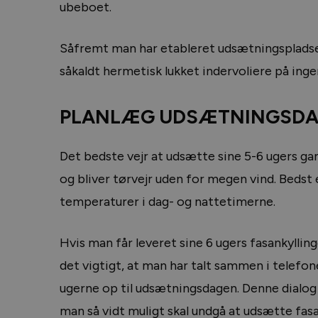
ubeboet.
Såfremt man har etableret udsætningspladse
såkaldt hermetisk lukket indervoliere på in
PLANLÆG UDSÆTNINGSDAGE
Det bedste vejr at udsætte sine 5-6 ugers gam
og bliver tørvejr uden for megen vind. Bedst 
temperaturer i dag- og nattetimerne.
Hvis man får leveret sine 6 ugers fasankyllin
det vigtigt, at man har talt sammen i telefon
ugerne op til udsætningsdagen. Denne dialog 
man så vidt muligt skal undgå at udsætte fasa