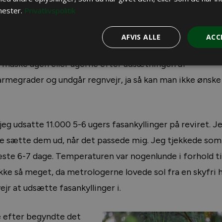
n, så fasankyllingerne kan nå at blive helt tørre, inden
nester.
Privatlivspolitik
 og specielt nattemperaturen ikke bliver for lav i forhold
0
holde sig over de 10
C.
AFVIS ALLE
ACC
r måske ugen eller ugerne efter udsætningen af
armegrader og undgår regnvejr, ja så kan man ikke ønske
eg udsatte 11.000 5-6 ugers fasankyllinger på reviret. J
ne sætte dem ud, når det passede mig. Jeg tjekkede som 
æste 6-7 dage. Temperaturen var nogenlunde i forhold ti
ikke så meget, da metrologerne lovede sol fra en skyfri
ejr at udsætte fasankyllinger i.
ge efter begyndte det