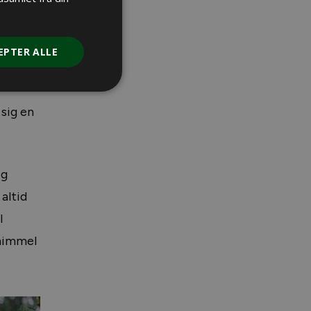
 de går
 til
EPTER ALLE
 sig en
eg
altid
l
 himmel