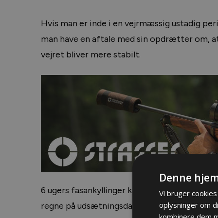
Hvis man er inde i en vejrmæssig ustadig per
man have en aftale med sin opdrætter om, at 
vejret bliver mere stabilt.
Denne hjem
6 ugers fasankyllinger kan sagtens tåle vand, s
Vi bruger cookies 
oplysninger om d
regne på udsætningsdagen og et par dage efte
kombinere dem me