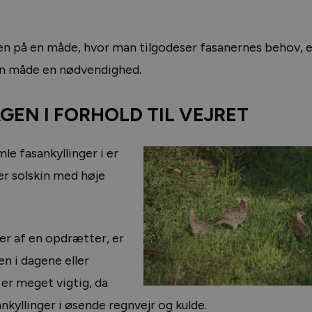
n på en måde, hvor man tilgodeser fasanernes behov, e
gen måde en nødvendighed.
N I FORHOLD TIL VEJRET
le fasankyllinger i er
er solskin med høje
ger af en opdrætter, er
en i dagene eller
er meget vigtig, da
nkyllinger i øsende regnvejr og kulde.