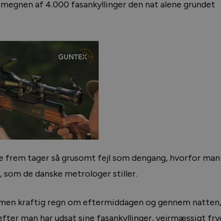
 omegnen af 4.000 fasankyllinger den nat alene grundet
age frem tager så grusomt fejl som dengang, hvorfor man
, som de danske metrologer stiller.
n, men kraftig regn om eftermiddagen og gennem natten
fter man har udsat sine fasankyllinger, vejrmæssigt fry