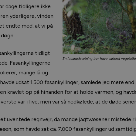
r dage tidligere ikke
ren yderligere, vinden
et endte med, at vi på
 døgn.
ankyllingerne tidligt
En fasanudsætning bør have varieret vegetatio
de. Fasankyllingerne
olierer, mange lå og
 havde udsat 1.500 fasankyllinger, samlede jeg mere end
en kravlet op på hinanden for at holde varmen, og havd
rste var i live, men var så nedkølede, at de døde sener
 det uventede regnvejr, da mange jagtvæsener mistede r
æsen, som havde sat ca. 7.000 fasankyllinger ud samtid