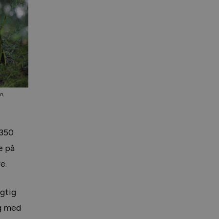
n.
 350
e på
e.
igtig
ig med