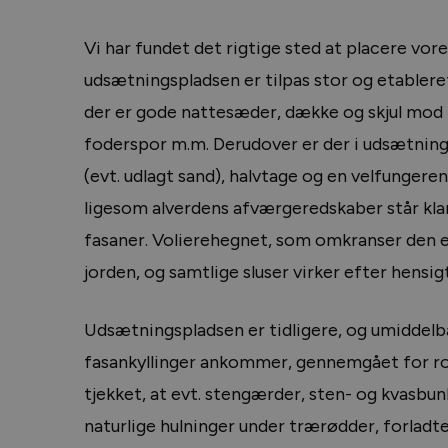
Vi har fundet det rigtige sted at placere vo
udsætningspladsen er tilpas stor og etableret 
der er gode nattesæder, dække og skjul mod ro
foderspor m.m. Derudover er der i udsætning
(evt. udlagt sand), halvtage og en velfunger
ligesom alverdens afværgeredskaber står klar
fasaner. Volierehegnet, som omkranser den e
jorden, og samtlige sluser virker efter hensig
Udsætningspladsen er tidligere, og umiddelba
fasankyllinger ankommer, gennemgået for rov
tjekket, at evt. stengærder, sten- og kvasbu
naturlige hulninger under trærødder, forladt