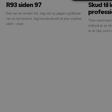
R93 siden 97
Skud til 
professi
Det var en anden tid. Jeg var ny jæger og Blaser
var et nyt brand. Jeg havde skudt et par stykker
"Den nemmeste
vildt – men...
mål på er at skyde
er et råd, som