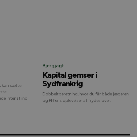
Bjergjagt
Kapital gemser i
Sydfrankrig
k kan sætte
æste
Dobbeltberetning, hvor du får både jægeren
og PH´ens oplevelser at frydes over.