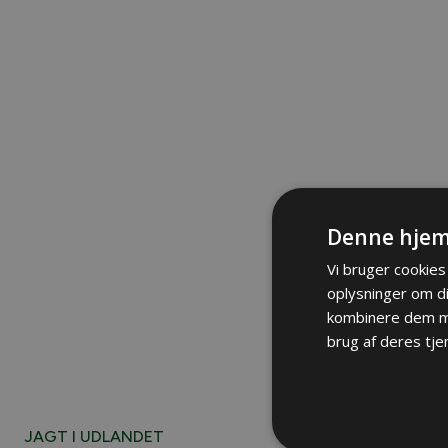
Denne hjem
Vi bruger cookies 
oplysninger om d
kombinere dem me
brug af deres tje
JAGT I UDLANDET
Drivjagt