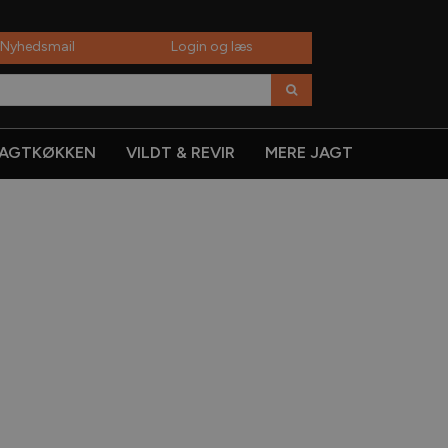
 Nyhedsmail
Login og læs
AGTKØKKEN
VILDT & REVIR
MERE JAGT