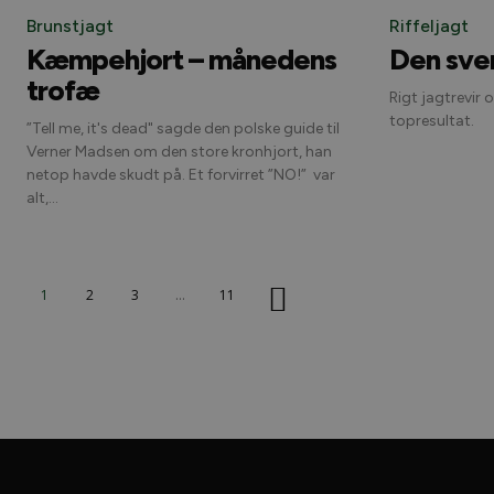
Brunstjagt
Riffeljagt
Kæmpehjort – månedens
Den sve
trofæ
Rigt jagtrevir 
topresultat.
”Tell me, it's dead" sagde den polske guide til
Verner Madsen om den store kronhjort, han
netop havde skudt på. Et forvirret ”NO!” var
alt,...
1
2
3
...
11