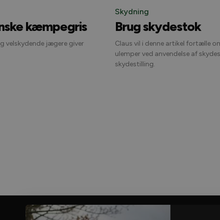
Skydning
nske kæmpegris
Brug skydestok
og velskydende jægere giver
Claus vil i denne artikel fortælle 
ulemper ved anvendelse af skydes
skydestilling.