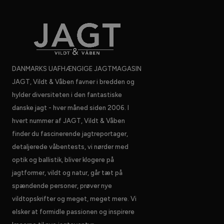
DANMARKS UAFHÆNGIGE JAGTMAGASIN
JAGT, Vildt & Våben favner i bredden og
hylder diversiteten i den fantastiske
danske jagt - hver måned siden 2006. I
hvert nummer af JAGT, Vildt & Våben
finder du fascinerende jagtreportager,
detaljerede våbentests, vi nørder med
optik og ballistik, bliver klogere på
jagtformer, vildt og natur, går tæt på
spændende personer, prøver nye
vildtopskrifter og meget, meget mere. Vi
elsker at formidle passionen og inspirere