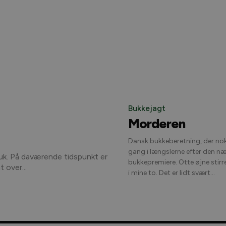
Bukkejagt
Morderen
Dansk bukkeberetning, der no
gang i længslerne efter den n
uk. På daværende tidspunkt er
bukkepremiere. Otte øjne stirrede intenst ind
 over...
i mine to. Det er lidt svært...