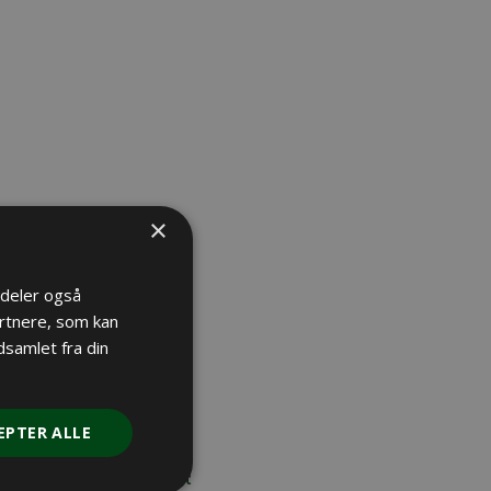
×
i deler også
rtnere, som kan
samlet fra din
EPTER ALLE
Drivjagt