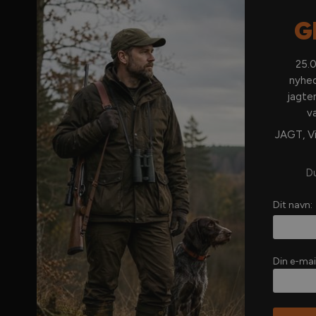
G
INFO
Om os
25.0
nyhed
Tilmeld nyhedsbrev
jagte
Abonnementer
v
Annoncering
JAGT, Vi
Kundeservice
Abonnementsbetingelser
Du
Selvbetjening
Dit navn:
Forhandlere
Kontakt os
Din e-mai