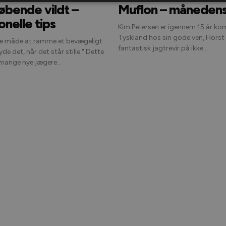
løbende vildt –
Muflon – månedens
onelle tips
Kim Petersen er igennem 15 år ko
Tyskland hos sin gode ven, Horst D
 måde at ramme et bevægeligt
fantastisk jagtrevir på ikke...
 det, når det står stille." Dette
 mange nye jægere...