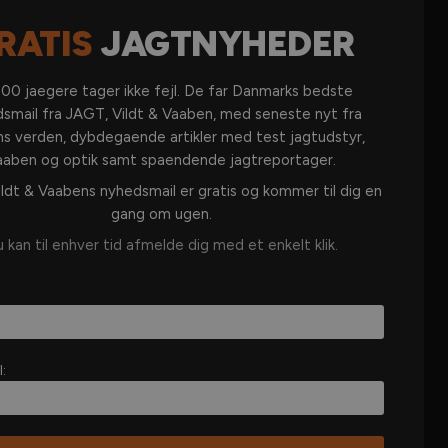
RATIS
JAGTNYHEDER
KATEGORIER
00 jaegere tager ikke fejl. De far Danmarks bedste
DANSK JAGT
smail fra JAGT, Vildt & Vaaben, med seneste nyt fra
JAGT I UDLANDET
ns verden, dybdegaende artikler med test jagtudstyr,
aaben og optik samt spaendende jagtreportager.
VÅBEN & AMMUNITION
ldt & Vaabens nyhedsmail er gratis og kommer til dig en
OPTIK
gang om ugen.
JAGTUDSTYR
 kan til enhver tid afmelde dig med et enkelt klik.
JAGTHUND
JAGTKØKKEN
VILDT & REVIR
MERE JAGT
l: