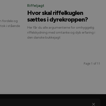
Riffeljagt
Hvor skal riffelkuglen
sættes i dyrekroppen?
om fordele og
tok i stående
Her får du alle argumenterne for omhyggelig
riffelskydning med omtanke og dyb erfaring i
den danske bukkejagt
Page 1 of 11
✕