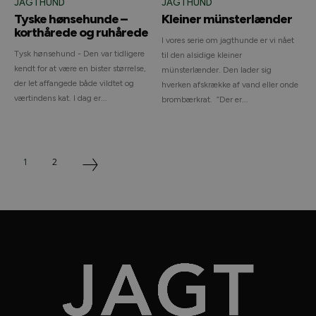
JAGTHUND
JAGTHUND
Tyske hønsehunde –
Kleiner münsterlænder
korthårede og ruhårede
I vores serie om jagthunde er vi nået
Tysk hønsehund - Den var tidligere
til den alsidige kleiner
kendt for at være en bister størrelse,
münsterlænder. Den lader sig
der let affangede både vildtet og
hverken afskrække af vand eller onde
værtindens kat. I dag er...
brombærkrat. ”Der er...
1
2