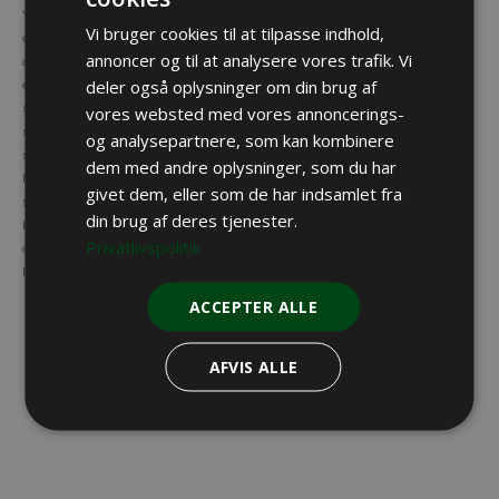
Vi slipper vores pointere på marken
anvendtes de på de engelske heder til
Vi bruger cookies til at tilpasse indhold,
en fugtig efterårsmorgen. Hundene
fangst af agerhøns....
annoncer og til at analysere vores trafik. Vi
afsøger i samarbejde marken i
deler også oplysninger om din brug af
eksplosiv fart. Pointeren med sin
slanke, muskuløse krop er en let og
vores websted med vores annoncerings-
stærk hund, som hurtigt kommer over
og analysepartnere, som kan kombinere
store arealer. Pludselig kaster den ene
dem med andre oplysninger, som du har
hund sig rundt i stand. At gå op bag
givet dem, eller som de har indsamlet fra
sin pointer i stand med bankende
din brug af deres tjenester.
hjerte, adrenalinen pumpede i blodet
Privatlivspolitik
og sige ”Ja!” - det er en genvej til
lykke.
ACCEPTER ALLE
AFVIS ALLE