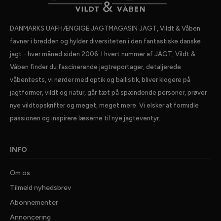
DANMARKS UAFHÆNGIGE JAGTMAGASIN JAGT, Vildt & Våben
favner i bredden og hylder diversiteten i den fantastiske danske
jagt - hver måned siden 2006. I hvert nummer af JAGT, Vildt &
Våben finder du fascinerende jagtreportager, detaljerede
våbentests, vi nørder med optik og ballistik, bliver klogere på
jagtformer, vildt og natur, går tæt på spændende personer, prøver
nye vildtopskrifter og meget, meget mere. Vi elsker at formidle
passionen og inspirere læserne til nye jagteventyr.
INFO
Om os
Tilmeld nyhedsbrev
Abonnementer
Annoncering