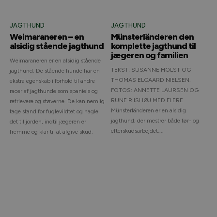
JAGTHUND
JAGTHUND
Weimaraneren – en
Münsterländeren den
alsidig stående jagthund
komplette jagthund til
jægeren og familien
Weimaraneren er en alsidig stående
TEKST: SUSANNE HOLST OG
jagthund. De stående hunde har en
THOMAS ELGAARD NIELSEN.
ekstra egenskab i forhold til andre
FOTOS: ANNETTE LAURSEN OG
racer af jagthunde som spaniels og
RUNE RIISHØJ MED FLERE.
retrievere og støverne. De kan nemlig
Münsterländeren er en alsidig
tage stand for fuglevildtet og nagle
jagthund, der mestrer både før- og
det til jorden, indtil jægeren er
efterskudsarbejdet....
fremme og klar til at afgive skud.