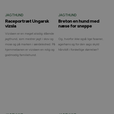
JAGTHUND
JAGTHUND
Raceportræt Ungarsk
Breton en hund med
vizsla
næse for sneppe
Vizslaen er en meget alsidig stående
jagthund, som mestrer jagt i skov og
Og, hvorfor ikke også lige fasaner,
mose og på marken i særdeleshed. På
agerhøns og for den sags skyld
hjemmebanen er vizslaen en rolig og
hårvildt i forskellige størrelser?
godmodig familiehund.