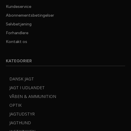
Kundeservice
Abonnementsbetingelser
Selvbetjening
Forhandlere
✕ LUK
Kontakt os
GRATIS
JAGTNYHEDER
KATEGORIER
25.000 jaegere tager ikke fejl. De far Danmarks bedste
nyhedsmail fra JAGT, Vildt & Vaaben, med seneste nyt
DANSK JAGT
fra jagtens verden, dybdegaende artikler med test
jagtudstyr, vaaben og optik samt spaendende
JAGT I UDLANDET
jagtreportager.
VÅBEN & AMMUNITION
JAGT, Vildt & Vaabens nyhedsmail er gratis og kommer
OPTIK
til dig en gang om ugen.
JAGTUDSTYR
Du kan til enhver tid afmelde dig med et enkelt klik.
JAGTHUND
Dit navn: