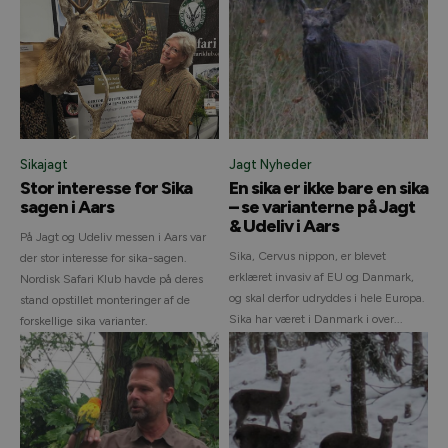
Sikajagt
Jagt Nyheder
Stor interesse for Sika
En sika er ikke bare en sika
sagen i Aars
– se varianterne på Jagt
& Udeliv i Aars
På Jagt og Udeliv messen i Aars var
Sika, Cervus nippon, er blevet
der stor interesse for sika-sagen.
erklæret invasiv af EU og Danmark,
Nordisk Safari Klub havde på deres
og skal derfor udryddes i hele Europa.
stand opstillet monteringer af de
Sika har været i Danmark i over...
forskellige sika varianter.