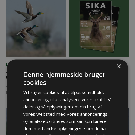
×
DANSK JAGT
DANSK JAGT
Andejagt og
JAGT, Vildt & Våben
Denne hjemmeside bruger
udsætninger
kæmper for Sikaen
cookies
Andedamme anlagt til jagt er en
Gratis magasin: Facts om sikaen og
Vi bruger cookies til at tilpasse indhold,
kæmpe gevinst for biodiversiteten.
alle de mange underarter og
annoncer og til at analysere vores trafik. Vi
argumenterne for, hvorfor den skal
forblive i Danmark.
deler også oplysninger om din brug af
vores websted med vores annoncerings-
og analysepartnere, som kan kombinere
dem med andre oplysninger, som du har