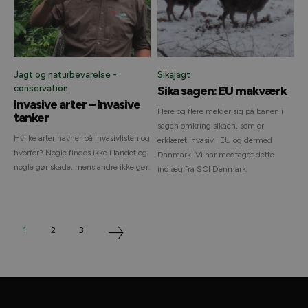
Jagt og naturbevarelse -
Sikajagt
conservation
Sika sagen: EU makværk
Invasive arter – Invasive
Flere og flere melder sig på banen i
tanker
sagen omkring sikaen, som er
Hvilke arter havner på invasivlisten og
erklæret invasiv i EU og dermed
hvorfor? Nogle findes ikke i landet og
Danmark. Vi har modtaget dette
nogle gør skade, mens andre ikke gør.
indlæg fra SCI Denmark.
1
2
3