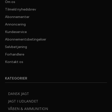
Om os
Tilmeld nyhedsbrev
Abonnementer
Annoncering
Kundeservice
Abonnementsbetingelser
Selvbetjening
Forhandlere
✕ LUK
Kontakt os
GRATIS
JAGTNYHEDER
KATEGORIER
25.000 jaegere tager ikke fejl. De far Danmarks bedste
nyhedsmail fra JAGT, Vildt & Vaaben, med seneste nyt
DANSK JAGT
fra jagtens verden, dybdegaende artikler med test
jagtudstyr, vaaben og optik samt spaendende
JAGT I UDLANDET
jagtreportager.
VÅBEN & AMMUNITION