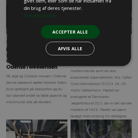
givet dem, eller som de har indsamlet fra
din brug af deres tjenester.
Privatlivspolitik
ACCEPTER ALLE
Sikajagt
Sikajagt
AFVIS ALLE
En sika er ikke bare en sika
FACE møde men sika var
se forskellen på Jagt &
ikke på dagsordenen!
Outdoor messen i
FACE holdt møde for alle deres
Odense i weekenden
medlemslande samt de seks
På Jagt og Outdoor messen i Odense
associerede organisationer, bl.a. Safari
denne weekend sætter Nordisk Safari
Club International (SCI) d. 24.-25.
Klub spotlight på sikahjorten og du
marts i København. Mødet var
kan blandet andet se både japansk og
arrangeret af Danmarks
manchurisk sika på standen.
Jægerforbund (DJ), der er det danske
medlem af FACE. Mødet var pænt
besøgt med omkring 50 deltagere.