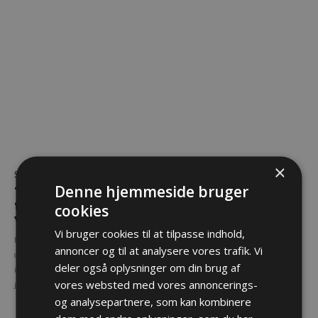
×
Skydning
VÅBEN & AMMUNITION
Denne hjemmeside bruger
Test: GAIM – Er
Våbentilladelse i Italien
fremtidens jagttræning
cookies
Man skal have overordentlig megen
virtuel?
tålmodighed, hvis man vil have
Vi bruger cookies til at tilpasse indhold,
En lille heads-up, før du træder op i
våbentilladelse i Italien.
annoncer og til at analysere vores trafik. Vi
det virtuelle jagttårn Hvis du har et
deler også oplysninger om din brug af
indtryk af, at der er tale om endnu en
vores websted med vores annoncerings-
jagt-app...
og analysepartnere, som kan kombinere