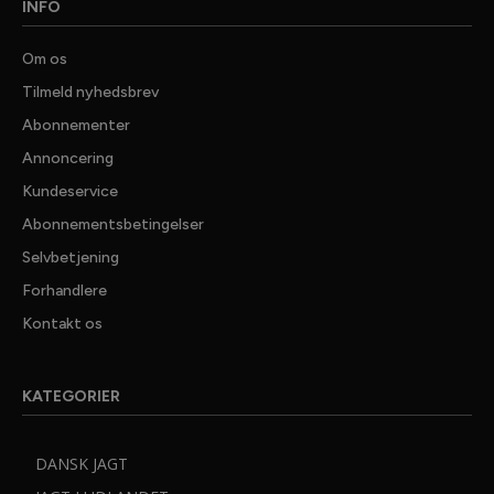
INFO
Om os
Tilmeld nyhedsbrev
Abonnementer
Annoncering
Kundeservice
Abonnementsbetingelser
Selvbetjening
Forhandlere
✕ LUK
Kontakt os
GRATIS
JAGTNYHEDER
KATEGORIER
25.000 jaegere tager ikke fejl. De far Danmarks bedste
nyhedsmail fra JAGT, Vildt & Vaaben, med seneste nyt
DANSK JAGT
fra jagtens verden, dybdegaende artikler med test
jagtudstyr, vaaben og optik samt spaendende