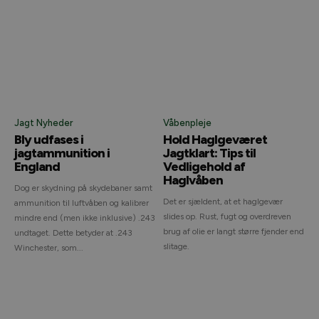
Jagt Nyheder
Våbenpleje
Bly udfases i
Hold Haglgeværet
jagtammunition i
Jagtklart: Tips til
England
Vedligehold af
Haglvåben
Dog er skydning på skydebaner samt
Det er sjældent, at et haglgevær
ammunition til luftvåben og kalibrer
slides op. Rust, fugt og overdreven
mindre end (men ikke inklusive) .243
brug af olie er langt større fjender end
undtaget. Dette betyder at .243
slitage.
Winchester, som...