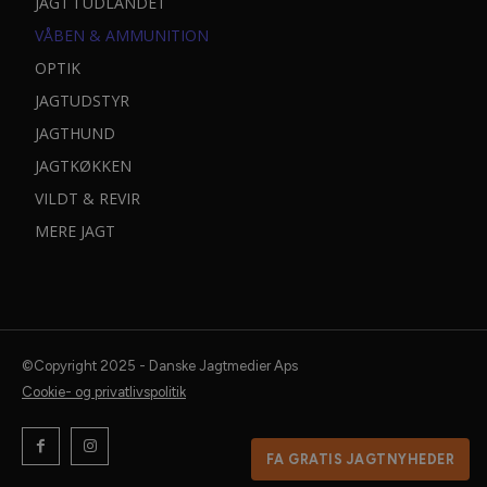
JAGT I UDLANDET
jagtreportager.
VÅBEN & AMMUNITION
JAGT, Vildt & Vaabens nyhedsmail er gratis og kommer
OPTIK
til dig en gang om ugen.
JAGTUDSTYR
Du kan til enhver tid afmelde dig med et enkelt klik.
JAGTHUND
Dit navn:
JAGTKØKKEN
VILDT & REVIR
MERE JAGT
Din e-mail:
©Copyright 2025 - Danske Jagtmedier Aps
Cookie- og privatlivspolitik
FA GRATIS JAGTNYHEDER