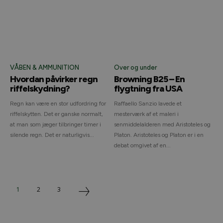
VÅBEN & AMMUNITION
Over og under
Hvordan påvirker regn
Browning B25 – En
riffelskydning?
flygtning fra USA
Regn kan være en stor udfordring for
Raffaello Sanzio lavede et
riffelskytten. Det er ganske normalt,
mesterværk af et maleri i
at man som jæger tilbringer timer i
senmiddelalderen med Aristoteles og
silende regn. Det er naturligvis...
Platon. Aristoteles og Platon er i en
debat omgivet af en...
1
2
3