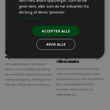
dem med andre oplysninger, som du har
givet dem, eller som de har indsamlet fra
din brug af deres tjenester.
Privatlivspolitik
ACCEPTER ALLE
AFVIS ALLE
Skydning
Danske nyheder
Lange skudhold – hvilken
Jaguar Gruppen
sigtekikkert?
tilbagekalder Hornady
våbenskabe
Rent jagtmæssigt er den største
Jaguar Gruppen er via Danmarks
relevans ved langdistanceskydning
Våbenhandlerforening blevet gjort
den værdifulde skydetræning og den
opmærksom på en mail fra politiet til
erfaringsopbygning, der følger med.
jagt- og skytteorganisationer i
Man kan i teorien komme ud for at...
Danmark. Politiet oplyser, at
våbenskabe fra...