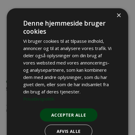
×
Denne hjemmeside bruger
cookies
Vi bruger cookies til at tilpasse indhold,
annoncer og til at analysere vores trafik. Vi
deler også oplysninger om din brug af
vores websted med vores annoncerings-
og analysepartnere, som kan kombinere
dem med andre oplysninger, som du har
OPTIK
givet dem, eller som de har indsamlet fra
Sigtemidler til drivjagt
din brug af deres tjenester.
Privatlivspolitik
Jagtsæsonen står for døren, og det er på tide at få gjort grejet klar til at
komme ud i naturen. Især drivjagten stiller nogle helt særlige krav til dit grej.
ACCEPTER ALLE
AFVIS ALLE