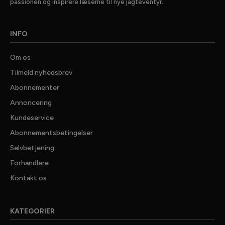
passionen og inspirere læserne til nye jagteventyr.
INFO
Om os
Tilmeld nyhedsbrev
Abonnementer
Annoncering
Kundeservice
Abonnementsbetingelser
Selvbetjening
Forhandlere
Kontakt os
GRATIS
JAGTNYHEDER
KATEGORIER