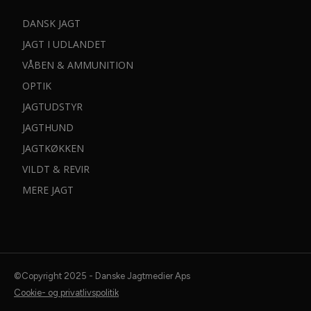
DANSK JAGT
JAGT I UDLANDET
VÅBEN & AMMUNITION
OPTIK
JAGTUDSTYR
JAGTHUND
JAGTKØKKEN
Dit navn:
VILDT & REVIR
MERE JAGT
Din e-mail:
©Copyright 2025 - Danske Jagtmedier Aps
Cookie- og privatlivspolitik