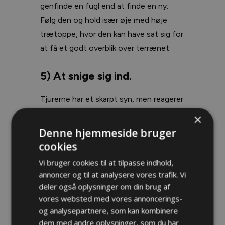
genfinde en fugl end at finde en ny.
Følg den og hold især øje med høje
trætoppe, hvor den kan have sat sig for
at få et godt overblik over terrænet.
5) At snige sig ind.
Tjurerne har et skarpt syn, men reagerer
ikke på fært og plejer heller ikke at
×
reagere på afdæmpede lyde. Det gælder
Denne hjemmeside bruger
altså først og fremmest om, at du
cookies
holder dig godt skjult på vejen frem til
Vi bruger cookies til at tilpasse indhold,
et sted, hvor det er godt at skyde fra.
annoncer og til at analysere vores trafik. Vi
Jo tættere på du kommer, desto
deler også oplysninger om din brug af
vigtigere bliver det også at undgå skarpe
vores websted med vores annoncerings-
og analysepartnere, som kan kombinere
lyde. Hvis du opdager en tjur på lang
dem med andre oplysninger, som du har