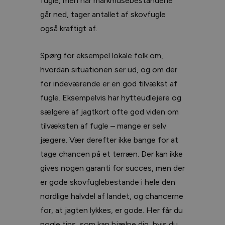
fugle, men når markmusebestandene
går ned, tager antallet af skovfugle
også kraftigt af.
Spørg for eksempel lokale folk om,
hvordan situationen ser ud, og om der
for indeværende er en god tilvækst af
fugle. Eksempelvis har hytteudlejere og
sælgere af jagtkort ofte god viden om
tilvæksten af fugle – mange er selv
jægere. Vær derefter ikke bange for at
tage chancen på et terræn. Der kan ikke
gives nogen garanti for succes, men der
er gode skovfuglebestande i hele den
nordlige halvdel af landet, og chancerne
for, at jagten lykkes, er gode. Her får du
nogle tips, som kan hjælpe dig, hvis du