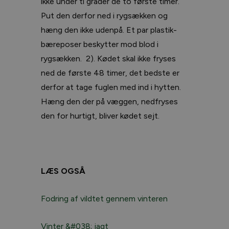
ikke under ti grader de to første timer.
Put den derfor ned i rygsækken og
hæng den ikke udenpå. Et par plastik-
bæreposer beskytter mod blod i
rygsækken. 2). Kødet skal ikke fryses
ned de første 48 timer, det bedste er
derfor at tage fuglen med ind i hytten.
Hæng den der på væggen, nedfryses
den for hurtigt, bliver kødet sejt.
LÆS OGSÅ
Fodring af vildtet gennem vinteren
Vinter &#038; jagt