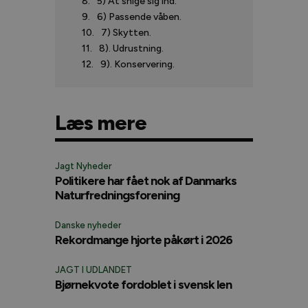
5) At snige sig ind.
6) Passende våben.
7) Skytten.
8). Udrustning.
9). Konservering.
Læs mere
Jagt Nyheder
Politikere har fået nok af Danmarks
Naturfredningsforening
Danske nyheder
Rekordmange hjorte påkørt i 2026
JAGT I UDLANDET
Bjørnekvote fordoblet i svensk len