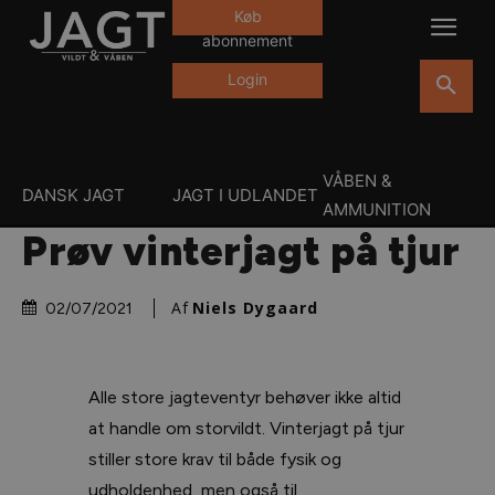
Køb
abonnement
Login
VÅBEN &
DANSK JAGT
JAGT I UDLANDET
AMMUNITION
Prøv vinterjagt på tjur
Af
Niels Dygaard
02/07/2021
Alle store jagteventyr behøver ikke altid
at handle om storvildt. Vinterjagt på tjur
stiller store krav til både fysik og
udholdenhed, men også til