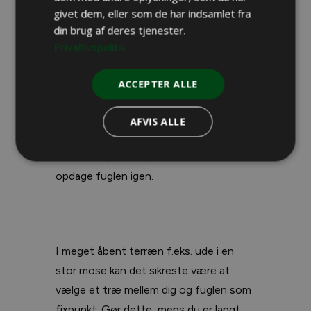
afstand på opdyrket jord eller i kuperet
givet dem, eller som de har indsamlet fra
skovterræn, er det en god idé at udse
din brug af deres tjenester.
dig et godt skudsted og derefter
Privatlivspolitik
bevæge dig frem så godt skjult af
terrænet som muligt. Men i tæt og
ACCEPTER ALLE
snefuldt terræn er det oftest værd at
løbe den risiko, der er ved en forsigtig
AFVIS ALLE
synskontakt nu og da, så at du ikke
ender i en position, hvorfra du ikke kan
opdage fuglen igen.
I meget åbent terræn f.eks. ude i en
stor mose kan det sikreste være at
vælge et træ mellem dig og fuglen som
fixpunkt. Gør dette, mens du er langt