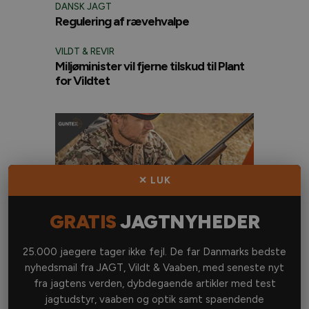
DANSK JAGT
Regulering af rævehvalpe
VILDT & REVIR
Miljøminister vil fjerne tilskud til Plant
for Vildtet
✕ LUK
GRATIS
JAGTNYHEDER
25.000 jaegere tager ikke fejl. De far Danmarks bedste
nyhedsmail fra JAGT, Vildt & Vaaben, med seneste nyt
fra jagtens verden, dybdegaende artikler med test
jagtudstyr, vaaben og optik samt spaendende