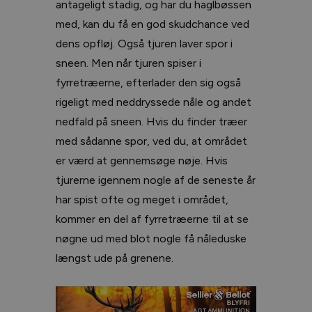
antageligt stadig, og har du haglbøssen
med, kan du få en god skudchance ved
dens opfløj. Også tjuren laver spor i
sneen. Men når tjuren spiser i
fyrretræerne, efterlader den sig også
rigeligt med neddryssede nåle og andet
nedfald på sneen. Hvis du finder træer
med sådanne spor, ved du, at området
er værd at gennemsøge nøje. Hvis
tjurerne igennem nogle af de seneste år
har spist ofte og meget i området,
kommer en del af fyrretræerne til at se
nøgne ud med blot nogle få nåleduske
længst ude på grenene.