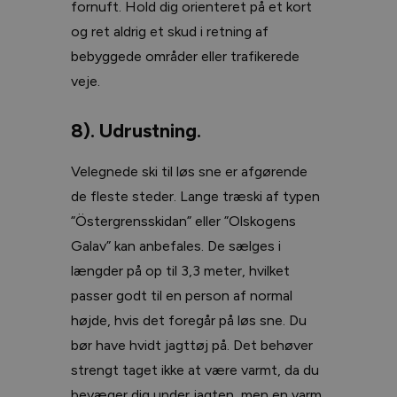
fornuft. Hold dig orienteret på et kort
og ret aldrig et skud i retning af
bebyggede områder eller trafikerede
veje.
8). Udrustning.
Velegnede ski til løs sne er afgørende
de fleste steder. Lange træski af typen
”Östergrensskidan” eller ”Olskogens
Galav” kan anbefales. De sælges i
længder på op til 3,3 meter, hvilket
passer godt til en person af normal
højde, hvis det foregår på løs sne. Du
bør have hvidt jagttøj på. Det behøver
strengt taget ikke at være varmt, da du
bevæger dig under jagten, men en varm