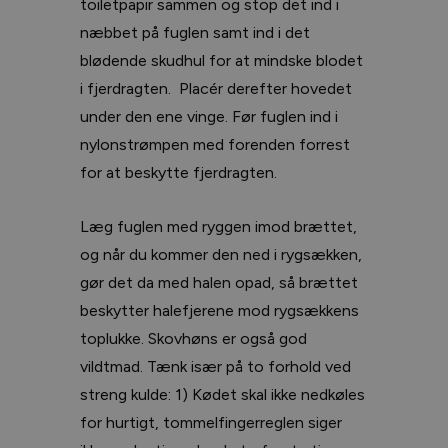
toiletpapir sammen og stop det ind i
næbbet på fuglen samt ind i det
blødende skudhul for at mindske blodet
i fjerdragten. Placér derefter hovedet
under den ene vinge. Før fuglen ind i
nylonstrømpen med forenden forrest
for at beskytte fjerdragten.
Læg fuglen med ryggen imod brættet,
og når du kommer den ned i rygsækken,
gør det da med halen opad, så brættet
beskytter halefjerene mod rygsækkens
toplukke. Skovhøns er også god
vildtmad. Tænk især på to forhold ved
streng kulde: 1) Kødet skal ikke nedkøles
for hurtigt, tommelfingerreglen siger