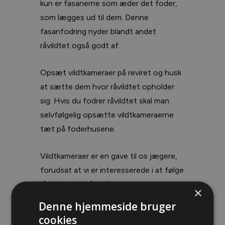
kun er fasanerne som æder det foder,
som lægges ud til dem. Denne
fasanfodring nyder blandt andet
råvildtet også godt af.
Opsæt vildtkameraer på reviret og husk
at sætte dem hvor råvildtet opholder
sig. Hvis du fodrer råvildtet skal man
selvfølgelig opsætte vildtkameraerne
tæt på foderhusene.
Vildtkameraer er en gave til os jægere,
forudsat at vi er interesserede i at følge
råvildtet hele året. Dette giver os en
×
god mulighed for at følge med i dyrenes
Denne hjemmeside bruger
sundhedstilstand.
cookies