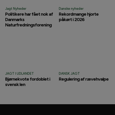
Jagt Nyheder
Danske nyheder
Politikere har fået nok af
Rekordmange hjorte
Danmarks
påkørt i 2026
Naturfredningsforening
JAGT I UDLANDET
DANSK JAGT
Bjørnekvote fordoblet i
Regulering af rævehvalpe
svensk len