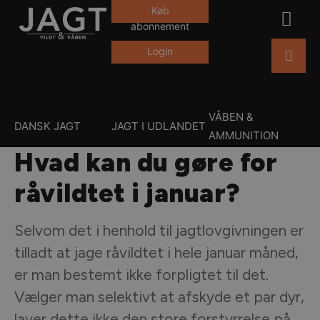
Køb
abonnement
Login
VÅBEN &
DANSK JAGT
JAGT I UDLANDET
AMMUNITION
Hvad kan du gøre for
råvildtet i januar?
Selvom det i henhold til jagtlovgivningen er
tilladt at jage råvildtet i hele januar måned,
er man bestemt ikke forpligtet til det.
Vælger man selektivt at afskyde et par dyr,
laver dette ikke den store forstyrrelse på