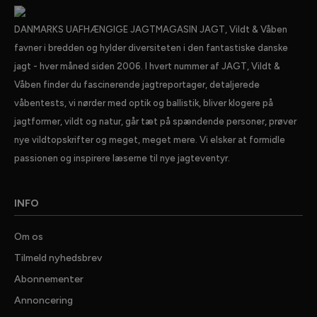
DANMARKS UAFHÆNGIGE JAGTMAGASIN JAGT, Vildt & Våben
favner i bredden og hylder diversiteten i den fantastiske danske
jagt - hver måned siden 2006. I hvert nummer af JAGT, Vildt &
Våben finder du fascinerende jagtreportager, detaljerede
våbentests, vi nørder med optik og ballistik, bliver klogere på
jagtformer, vildt og natur, går tæt på spændende personer, prøver
nye vildtopskrifter og meget, meget mere. Vi elsker at formidle
passionen og inspirere læserne til nye jagteventyr.
INFO
Om os
Tilmeld nyhedsbrev
Abonnementer
Annoncering