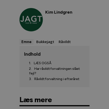
Kim Lindgren
Bukkejagt
Råvildt
Emne
Indhold
LÆS OGSÅ
Har råvildtforvaltningen slået
fejl?
Råvildtforvaltning i efteråret
Læs mere