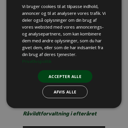
Vi bruger cookies til at tilpasse indhold,
Uanset om man forvalter råvildtet på
annoncer og til at analysere vores trafik. Vi
reviret med henblik på at lave store
deler også oplysninger om din brug af
bukke, eller man blot ønsker at have
vores websted med vores annoncerings-
mange dyr stående på reviret, er en
og analysepartnere, som kan kombinere
dem med andre oplysninger, som du har
sund råvildtbestand nøgleordet.
givet dem, eller som de har indsamlet fra
din brug af deres tjenester.
Knæk & Bræk
Privatlivspolitik
LÆS OGSÅ
ACCEPTER ALLE
Har råvildtforvaltningen slået
AFVIS ALLE
fejl?
Råvildtforvaltning i efteråret