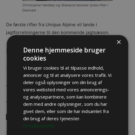
Christopher Heideby og Skanacid lancerer tyske rifler i
Danmark
De første rifler fra Unique Alpine vil lande i
jagtforretningerne til den kommende jagtsæson.
×
Denne hjemmeside bruger
LÆS OGSÅ
cookies
Vi bruger cookies til at tilpasse indhold,
Opgradering af en jagtriffel.
annoncer og til at analysere vores trafik. Vi
deler også oplysninger om din brug af
Hvor langt kan (og bør) du skyde?
vores websted med vores annoncerings-
og analysepartnere, som kan kombinere
Hvor langt flyver et riffelprojektil?
dem med andre oplysninger, som du har
givet dem, eller som de har indsamlet fra
TAGS
Branchenyt
din brug af deres tjenester.
Privatlivspolitik
Previous article
Next article