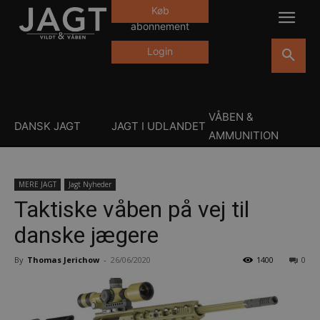
Køb
abonnement
Login
VÅBEN &
DANSK JAGT
JAGT I UDLANDET
AMMUNITION
MERE JAGT
Jagt Nyheder
Taktiske våben på vej til
danske jægere
By
Thomas Jerichow
-
26/06/2020
1400
0