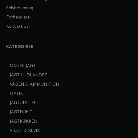
Selvbetjening
Forhandlere
Kontakt os
GRATIS
JAGTNYHEDER
KATEGORIER
DANSK JAGT
JAGT I UDLANDET
VÅBEN & AMMUNITION
OPTIK
JAGTUDSTYR
JAGTHUND
JAGTKØKKEN
Dit navn:
VILDT & REVIR