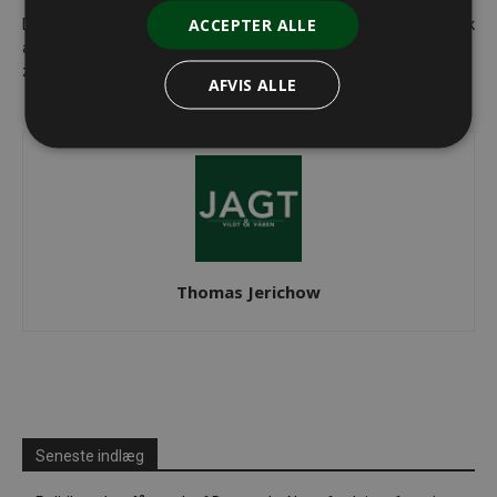
ACCEPTER ALLE
Den gamle konservator buk går
Sako/Tikka opruster i Danmark
aldrig af mode – Brian Filipsen
zoologisk konservator
AFVIS ALLE
Thomas Jerichow
Seneste indlæg