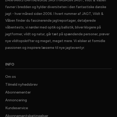
DANMARKS UAFHÆNGIGE JAGTMAGASIN JAGT, Vildt & Våben
favner i bredden og hylder diversiteten i den fantastiske danske
jagt - hver måned siden 2006. I hvert nummer af JAGT, Vildt &
Våben finder du fascinerende jagtreportager, detaljerede
våbentests, vi nørder med optik og ballistik, bliver klogere på
jagtformer, vildt og natur, går tæt på spændende personer, prøver
nye vildtopskrifter og meget, meget mere. Vi elsker at formidle
passionen og inspirere læserne til nye jagteventyr.
INFO
Om os
Tilmeld nyhedsbrev
Abonnementer
Annoncering
Kundeservice
Abonnementsbetingelser