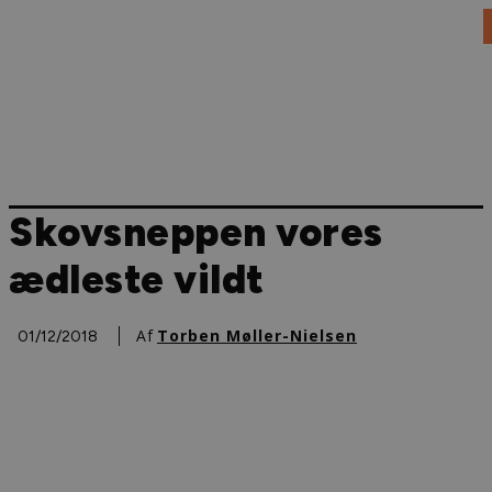
DANSK JAGT
JAGT I UDLANDET
VÅBEN & AMMUNITION
Skovsneppen vores
ædleste vildt
Af
Torben Møller-Nielsen
01/12/2018