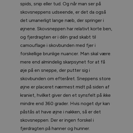
spids, snip eller tud. Og når man ser på
skovsneppens udseende, er det da også
det umanerligt lange næb, der springer i
øjnene. Skovsneppen har relativt korte ben,
og fjerdragten er i dén grad skabt til
camouflage i skovbunden med fjer i
forskellige brunlige nuancer. Man skal være
mere end almindelig skarpsynet for at få
øje på en sneppe, der putter sig i
skovbunden om efteråret. Sneppens store
øjne er placeret nærmest midt på siden af
kraniet, hvilket giver den et synsfelt på ikke
mindre end 360 grader. Hvis noget dyr kan
påstås at have øjne i nakken, så er det
skovsneppen. Der er ingen forskel i
fjerdragten på hanner og hunner.