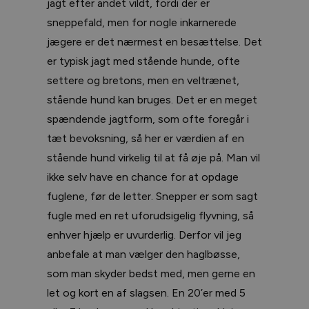
jagt efter andet vildt, fordi der er
sneppefald, men for nogle inkarnerede
jægere er det nærmest en besættelse. Det
er typisk jagt med stående hunde, ofte
settere og bretons, men en veltrænet,
stående hund kan bruges. Det er en meget
spændende jagtform, som ofte foregår i
tæt bevoksning, så her er værdien af en
stående hund virkelig til at få øje på. Man vil
ikke selv have en chance for at opdage
fuglene, før de letter. Snepper er som sagt
fugle med en ret uforudsigelig flyvning, så
enhver hjælp er uvurderlig. Derfor vil jeg
anbefale at man vælger den haglbøsse,
som man skyder bedst med, men gerne en
let og kort en af slagsen. En 20’er med 5