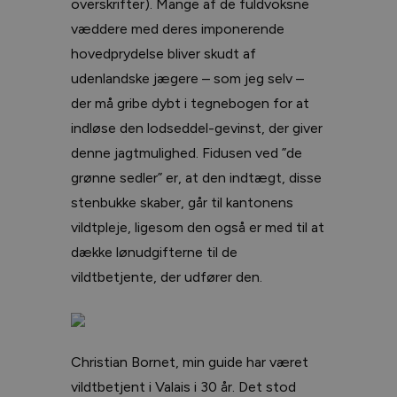
overskrifter). Mange af de fuldvoksne
væddere med deres imponerende
hovedprydelse bliver skudt af
udenlandske jægere – som jeg selv –
der må gribe dybt i tegnebogen for at
indløse den lodseddel-gevinst, der giver
denne jagtmulighed. Fidusen ved ”de
grønne sedler” er, at den indtægt, disse
stenbukke skaber, går til kantonens
vildtpleje, ligesom den også er med til at
dække lønudgifterne til de
vildtbetjente, der udfører den.
Christian Bornet, min guide har været
vildtbetjent i Valais i 30 år. Det stod