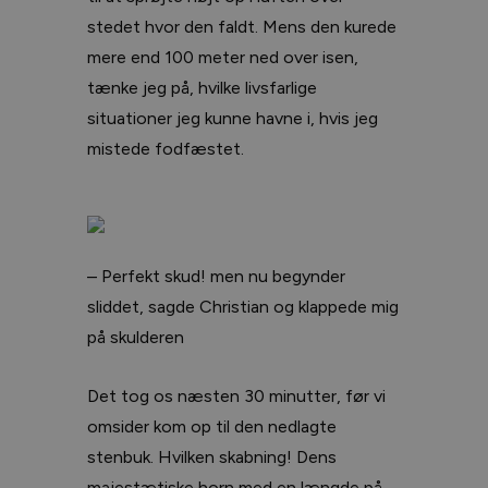
stedet hvor den faldt. Mens den kurede
mere end 100 meter ned over isen,
tænke jeg på, hvilke livsfarlige
situationer jeg kunne havne i, hvis jeg
mistede fodfæstet.
– Perfekt skud! men nu begynder
sliddet, sagde Christian og klappede mig
på skulderen
Det tog os næsten 30 minutter, før vi
omsider kom op til den nedlagte
stenbuk. Hvilken skabning! Dens
majestætiske horn med en længde på