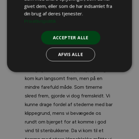
givet dem, eller som de har indsamlet fra
– Gå langsomt og forsigtigt – som i
din brug af deres tjenester.
slowmotion, så du ikke snubler, rådede
Privatlivspolitik
Christian mig.
ACCEPTER ALLE
Jeg opfattede hans ord helt
bogstaveligt, idet jeg satte den ene fod
AFVIS ALLE
foran den anden med samme
forsigtighed som en pyrschjæger og
kom kun langsomt frem, men på en
mindre farefuld måde. Som timerne
skred frem, gjorde vi dog fremskridt. Vi
kunne drage fordel af stederne med bar
klippegrund, mens vi bevægede os
rundt om bjerget for at komme i god
vind til stenbukkene. Da vi kom til et