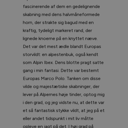
fascinerende af dem en gedelignende
skabning med dens halvmåneformede
horn, der strakte sig bagud med en
kraftig, tydeligt markeret rand, der
lignede knoerne på en knyttet næve.
Det var det mest ædle blandt Europas
storvildt: en alpestenbuk, også kendt
som Alpin Ibex. Dens blotte pragt satte
gang i min fantasi. Dette var bestemt
Europas Marco Polo. Tanken om disse
vilde og majestætiske skabninger, der
lever på Alpernes høje tinder, optog mig
i den grad, og jeg vidste nu, at dette var
et så fantastisk stykke vildt, at jeg på et
eller andet tidspunkt i mit liv måtte
opleve en jagt på det. I høj grad på