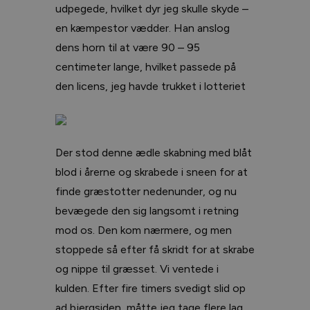
udpegede, hvilket dyr jeg skulle skyde –
en kæmpestor vædder. Han anslog
dens horn til at være 90 – 95
centimeter lange, hvilket passede på
den licens, jeg havde trukket i lotteriet
Der stod denne ædle skabning med blåt
blod i årerne og skrabede i sneen for at
finde græstotter nedenunder, og nu
bevægede den sig langsomt i retning
mod os. Den kom nærmere, og men
stoppede så efter få skridt for at skrabe
og nippe til græsset. Vi ventede i
kulden. Efter fire timers svedigt slid op
ad bjergsiden, måtte jeg tage flere lag