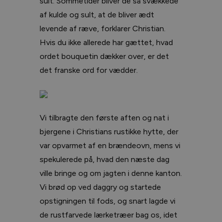
sult. Sommetider bliver de så svækkede
af kulde og sult, at de bliver ædt
levende af ræve, forklarer Christian.
Hvis du ikke allerede har gættet, hvad
ordet bouquetin dækker over, er det
det franske ord for vædder.
Vi tilbragte den første aften og nat i
bjergene i Christians rustikke hytte, der
var opvarmet af en brændeovn, mens vi
spekulerede på, hvad den næste dag
ville bringe og om jagten i denne kanton.
Vi brød op ved daggry og startede
opstigningen til fods, og snart lagde vi
de rustfarvede lærketræer bag os, idet