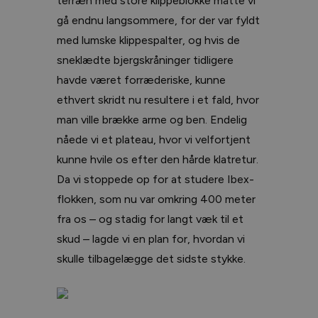
terræn med store klippeblokke måtte vi
gå endnu langsommere, for der var fyldt
med lumske klippespalter, og hvis de
sneklædte bjergskråninger tidligere
havde været forræderiske, kunne
ethvert skridt nu resultere i et fald, hvor
man ville brække arme og ben. Endelig
nåede vi et plateau, hvor vi velfortjent
kunne hvile os efter den hårde klatretur.
Da vi stoppede op for at studere Ibex-
flokken, som nu var omkring 400 meter
fra os – og stadig for langt væk til et
skud – lagde vi en plan for, hvordan vi
skulle tilbagelægge det sidste stykke.