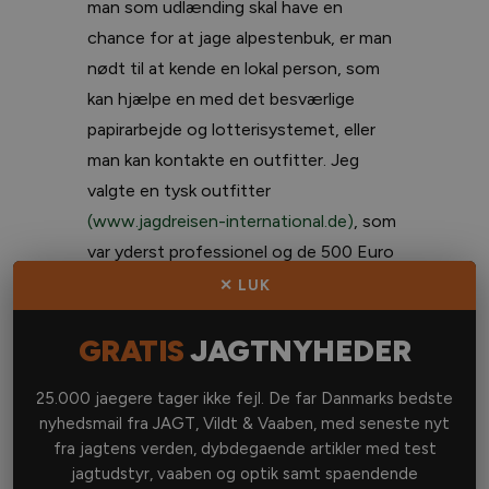
man som udlænding skal have en
chance for at jage alpestenbuk, er man
nødt til at kende en lokal person, som
kan hjælpe en med det besværlige
papirarbejde og lotterisystemet, eller
man kan kontakte en outfitter. Jeg
valgte en tysk outfitter
(www.jagdreisen-international.de)
, som
var yderst professionel og de 500 Euro
værd, som han tog for at arrangere hele
✕ LUK
turen. Men vær forberedt på, at den
store efterspørgsel og de begrænsede
GRATIS
JAGTNYHEDER
muligheder gør at priserne på vædder
25.000 jaegere tager ikke fejl. De far Danmarks bedste
med en hornlængde på 85 centimeter
nyhedsmail fra JAGT, Vildt & Vaaben, med seneste nyt
starter på 8.500 Euro.
fra jagtens verden, dybdegaende artikler med test
jagtudstyr, vaaben og optik samt spaendende