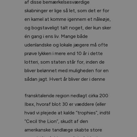
af disse bemærkelsesværdige
skabninger er lige så let, som det er for
en kamel at komme igennem et nåleøje,
og bogstaveligt talt noget, der kun sker
én gang i ens liv. Mange både
udenlandske og lokale jægere må ofte
prøve lykken i mere end 10 år i dette
lotteri, som staten står for, inden de
bliver belønnet med muligheden for en
sådan jagt. Hvert år bliver der i denne
fransktalende region nedlagt cirka 200
Ibex, hvoraf blot 30 er væddere (eller
hvad vi plejede at kalde ”trophies”, indtil
”Cecil the Lion”, skudt af den
amerikanske tandlæge skabte store