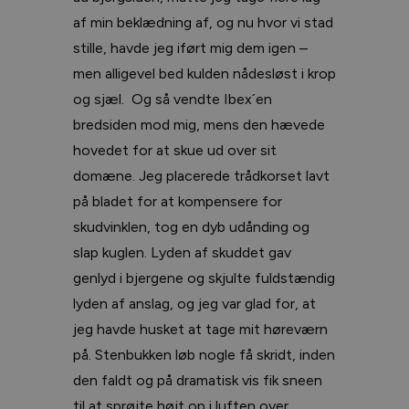
af min beklædning af, og nu hvor vi stad
stille, havde jeg iført mig dem igen –
men alligevel bed kulden nådesløst i krop
og sjæl. Og så vendte Ibex´en
bredsiden mod mig, mens den hævede
hovedet for at skue ud over sit
domæne. Jeg placerede trådkorset lavt
på bladet for at kompensere for
skudvinklen, tog en dyb udånding og
slap kuglen. Lyden af skuddet gav
genlyd i bjergene og skjulte fuldstændig
lyden af anslag, og jeg var glad for, at
jeg havde husket at tage mit høreværn
på. Stenbukken løb nogle få skridt, inden
den faldt og på dramatisk vis fik sneen
til at sprøjte højt op i luften over