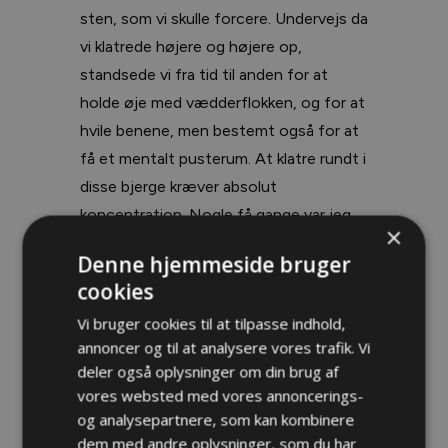
sten, som vi skulle forcere. Undervejs da
vi klatrede højere og højere op,
standsede vi fra tid til anden for at
holde øje med vædderflokken, og for at
hvile benene, men bestemt også for at
få et mentalt pusterum. At klatre rundt i
disse bjerge kræver absolut
koncentration. Nogle få gange var jeg
×
ved at miste fodfæstet, hvilket gav mig
Denne hjemmeside bruger
en voldsom hjertebanken. Et fald her.
cookies
uden træer til at stoppe en, mens man
Vi bruger cookies til at tilpasse indhold,
trimler ned ad bjergsiden mod de store
annoncer og til at analysere vores trafik. Vi
klippeblokke længere ned, ville være den
deler også oplysninger om din brug af
sikre død.
vores websted med vores annoncerings-
og analysepartnere, som kan kombinere
dem med andre oplysninger, som du har