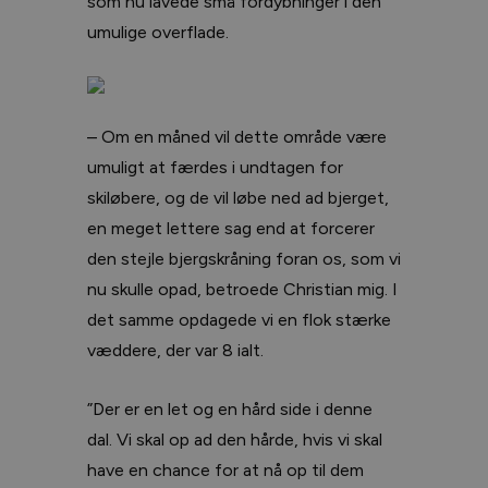
som nu lavede små fordybninger i den
umulige overflade.
– Om en måned vil dette område være
umuligt at færdes i undtagen for
skiløbere, og de vil løbe ned ad bjerget,
en meget lettere sag end at forcerer
den stejle bjergskråning foran os, som vi
nu skulle opad, betroede Christian mig. I
det samme opdagede vi en flok stærke
væddere, der var 8 ialt.
”Der er en let og en hård side i denne
dal. Vi skal op ad den hårde, hvis vi skal
have en chance for at nå op til dem