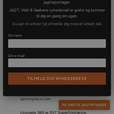
Outfitter
jagtreportager.
JAGT, Vildt & Vaabens nyhedsmail er gratis og kommer
til dig en gang om ugen.
Jagdreisen International
Du kan til enhver tid afmelde dig med et enkelt klik.
(
www.jagdreisen-international.de
)
Dit navn:
Mit udstyr
Din e-mail:
JSauer S 404 Syncro XTC, kaliber 300
Winmag.
www.sauer.de/en
Leica Magnus 1.8×12-50.
www.leica-
sportoptics.com
FA GRATIS JAGTNYHEDER
Hornady 180 gr SST Superformance.