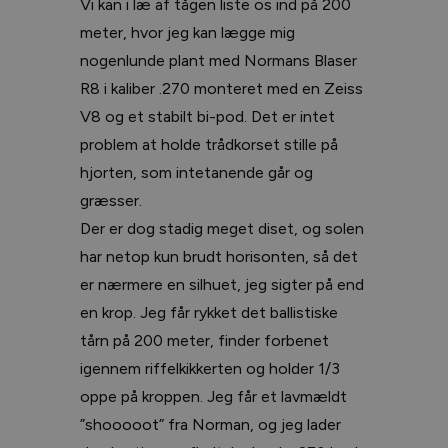
Vi kan i læ af tågen liste os ind på 200
meter, hvor jeg kan lægge mig
nogenlunde plant med Normans Blaser
R8 i kaliber .270 monteret med en Zeiss
V8 og et stabilt bi-pod. Det er intet
problem at holde trådkorset stille på
hjorten, som intetanende går og
græsser.
Der er dog stadig meget diset, og solen
har netop kun brudt horisonten, så det
er nærmere en silhuet, jeg sigter på end
en krop. Jeg får rykket det ballistiske
tårn på 200 meter, finder forbenet
igennem riffelkikkerten og holder 1/3
oppe på kroppen. Jeg får et lavmældt
”shooooot” fra Norman, og jeg lader