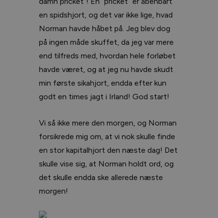
damn pricket”! En ”pricket” er åbenbart
en spidshjort, og det var ikke lige, hvad
Norman havde håbet på. Jeg blev dog
på ingen måde skuffet, da jeg var mere
end tilfreds med, hvordan hele forløbet
havde været, og at jeg nu havde skudt
min første sikahjort, endda efter kun
godt en times jagt i Irland! God start!
Vi så ikke mere den morgen, og Norman
forsikrede mig om, at vi nok skulle finde
en stor kapitalhjort den næste dag! Det
skulle vise sig, at Norman holdt ord, og
det skulle endda ske allerede næste
morgen!