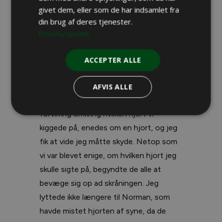
riffelkikkerten forsøger vi at blive enige
givet dem, eller som de har indsamlet fra
om, hvor mange hjorte der er i gruppen,
din brug af deres tjenester.
og hvilken der skal skydes til.
Privatlivspolitik
Jeg har kun haft øje for en af hjortene,
ACCEPTER ALLE
som i krop, hals og ikke mindst trofæ var
væsentligt større end de tre andre
AFVIS ALLE
hjorte i gruppen Efter 30 sekunders
forvirring omkring hvilken hjort vi
kiggede på, enedes om en hjort, og jeg
fik at vide jeg måtte skyde. Netop som
vi var blevet enige, om hvilken hjort jeg
skulle sigte på, begyndte de alle at
bevæge sig op ad skråningen. Jeg
lyttede ikke længere til Norman, som
havde mistet hjorten af syne, da de