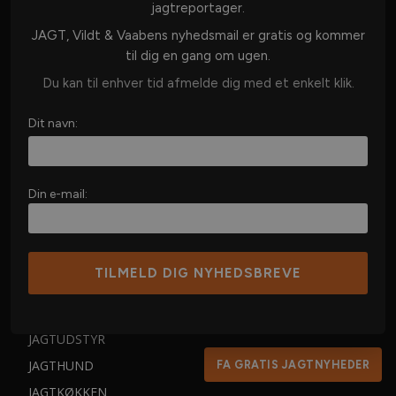
jagtreportager.
Kundeservice
JAGT, Vildt & Vaabens nyhedsmail er gratis og kommer
Abonnementsbetingelser
til dig en gang om ugen.
Selvbetjening
Du kan til enhver tid afmelde dig med et enkelt klik.
Forhandlere
Kontakt os
Dit navn:
KATEGORIER
Din e-mail:
DANSK JAGT
JAGT I UDLANDET
VÅBEN & AMMUNITION
OPTIK
JAGTUDSTYR
JAGTHUND
FA GRATIS JAGTNYHEDER
JAGTKØKKEN