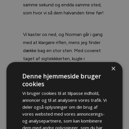
samme sekund og endda samme sted,
som hvor vi så dem halvanden time før!
Vi kaster os ned, og Norman går i gang
med at klargøre riflen, mens jeg finder
dække bag en stor sten. Med coveret
taget af sigtekikkerten, kugle i
kammeret og bi-pod slået ud finder jeg
×
en nogenlunde skydeposition halvt
Denne hjemmeside bruger
cookies
liggende op ad den store sten lige foran
mig. Sikaerne er 30-35 grader oppe af
Vi bruger cookies til at tilpasse indhold,
skråningen og med en afstand på 320
annoncer og til at analysere vores trafik. Vi
deler også oplysninger om din brug af
meter. Med Norman på 10 gange
vores websted med vores annoncerings-
forstørrelse igennem sin håndkikkert og
og analysepartnere, som kan kombinere
jeg med 20 gange forstørrelse i
dem med andre oplysninger, som du har