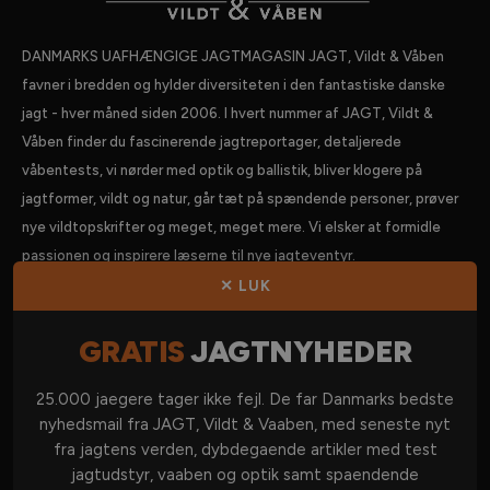
DANMARKS UAFHÆNGIGE JAGTMAGASIN JAGT, Vildt & Våben
favner i bredden og hylder diversiteten i den fantastiske danske
jagt - hver måned siden 2006. I hvert nummer af JAGT, Vildt &
Våben finder du fascinerende jagtreportager, detaljerede
våbentests, vi nørder med optik og ballistik, bliver klogere på
jagtformer, vildt og natur, går tæt på spændende personer, prøver
nye vildtopskrifter og meget, meget mere. Vi elsker at formidle
passionen og inspirere læserne til nye jagteventyr.
✕ LUK
INFO
GRATIS
JAGTNYHEDER
Om os
25.000 jaegere tager ikke fejl. De far Danmarks bedste
Tilmeld nyhedsbrev
nyhedsmail fra JAGT, Vildt & Vaaben, med seneste nyt
Abonnementer
fra jagtens verden, dybdegaende artikler med test
jagtudstyr, vaaben og optik samt spaendende
Annoncering