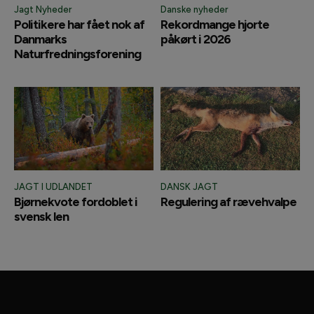
Jagt Nyheder
Danske nyheder
Politikere har fået nok af
Rekordmange hjorte
Danmarks
påkørt i 2026
Naturfredningsforening
JAGT I UDLANDET
DANSK JAGT
Bjørnekvote fordoblet i
Regulering af rævehvalpe
svensk len