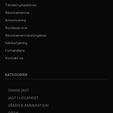
Tilmeld nyhedsbrev
Abonnementer
Annoncering
Kundeservice
Abonnementsbetingelser
Selvbetjening
Forhandlere
✕ LUK
Kontakt os
GRATIS
JAGTNYHEDER
KATEGORIER
25.000 jaegere tager ikke fejl. De far Danmarks bedste
nyhedsmail fra JAGT, Vildt & Vaaben, med seneste nyt
DANSK JAGT
fra jagtens verden, dybdegaende artikler med test
jagtudstyr, vaaben og optik samt spaendende
JAGT I UDLANDET
jagtreportager.
VÅBEN & AMMUNITION
JAGT, Vildt & Vaabens nyhedsmail er gratis og kommer
OPTIK