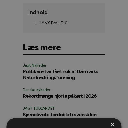
Indhold
LYNX Pro LE10
Læs mere
Jagt Nyheder
Politikere har fået nok af Danmarks
Naturfredningsforening
Danske nyheder
Rekordmange hjorte påkørt i 2026
JAGT I UDLANDET
Bjørnekvote fordoblet i svensk len
×
DANSK JAGT