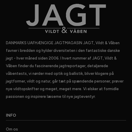
DANMARKS UAFHÆNGIGE JAGTMAGASIN JAGT, Vildt & Våben
favner i bredden og hylder diversiteten i den fantastiske danske
jagt - hver måned siden 2006. I hvert nummer af JAGT, Vildt &
Våben finder du fascinerende jagtreportager, detaljerede
våbentests, vi nørder med optik og ballistik, bliver klogere på
jagtformer, vildt og natur, går tæt på spændende personer, prøver
nye vildtopskrifter og meget, meget mere. Vi elsker at formidle
passionen og inspirere læserne til nye jagteventyr.
INFO
Om os