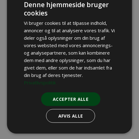
Denne hjemmeside bruger
Regulering af rævehvalpe
cookies
VILDT & REVIR
Vi bruger cookies til at tilpasse indhold,
Miljøminister vil fjerne tilskud til Plant
annoncer og til at analysere vores trafik. Vi
for Vildtet
deler også oplysninger om din brug af
vores websted med vores annoncerings-
og analysepartnere, som kan kombinere
dem med andre oplysninger, som du har
givet dem, eller som de har indsamlet fra
din brug af deres tjenester.
Privatlivspolitik
ACCEPTER ALLE
AFVIS ALLE