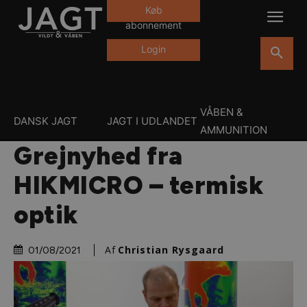
Køb
abonnement
Login
VÅBEN &
DANSK JAGT
JAGT I UDLANDET
AMMUNITION
Grejnyhed fra
HIKMICRO – termisk
optik
Af
Christian Rysgaard
01/08/2021