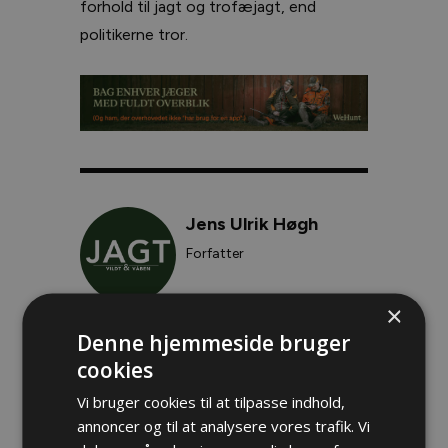
forhold til jagt og trofæjagt, end
politikerne tror.
Jens Ulrik Høgh
Forfatter
×
Denne hjemmeside bruger
trofæjagt
Emne
cookies
Læs mere
Vi bruger cookies til at tilpasse indhold,
annoncer og til at analysere vores trafik. Vi
Jagt Nyheder