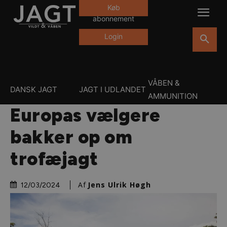
Køb
abonnement
Login
VÅBEN &
DANSK JAGT
JAGT I UDLANDET
AMMUNITION
Europas vælgere
bakker op om
trofæjagt
Af
Jens Ulrik Høgh
12/03/2024