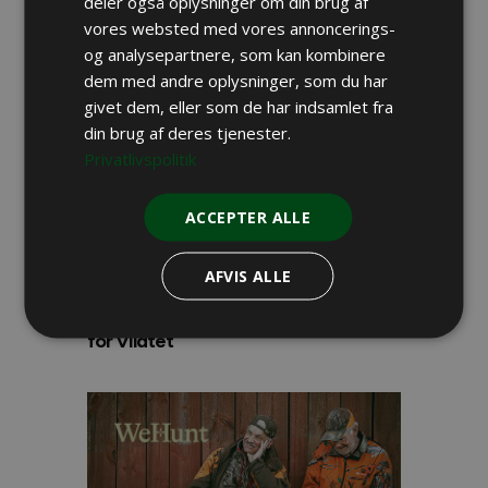
deler også oplysninger om din brug af
Politikere har fået nok af Danmarks
vores websted med vores annoncerings-
Naturfredningsforening
og analysepartnere, som kan kombinere
dem med andre oplysninger, som du har
Danske nyheder
Rekordmange hjorte påkørt i 2026
givet dem, eller som de har indsamlet fra
din brug af deres tjenester.
JAGT I UDLANDET
Privatlivspolitik
Bjørnekvote fordoblet i svensk len
ACCEPTER ALLE
DANSK JAGT
Regulering af rævehvalpe
AFVIS ALLE
VILDT & REVIR
Miljøminister vil fjerne tilskud til Plant
for Vildtet