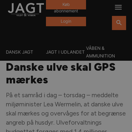
Køb
abonnement
Login
VÅBEN &
DANSK JAGT
JAGT I UDLANDET
AMMUNITION
Danske ulve skal GPS
mærkes
På et samråd i dag – torsdag – meddelte
miljøminister Lea Wermelin, at danske ulve
skal mærkes og overvåges for at begrænse
angreb på husdyr. Ulveforvaltnings
budgettet forøges med 1,4 millioner.