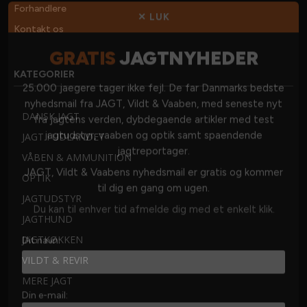
Forhandlere
✕ LUK
Kontakt os
GRATIS
JAGTNYHEDER
KATEGORIER
25.000 jaegere tager ikke fejl. De far Danmarks bedste
nyhedsmail fra JAGT, Vildt & Vaaben, med seneste nyt
DANSK JAGT
fra jagtens verden, dybdegaende artikler med test
jagtudstyr, vaaben og optik samt spaendende
JAGT I UDLANDET
jagtreportager.
VÅBEN & AMMUNITION
JAGT, Vildt & Vaabens nyhedsmail er gratis og kommer
OPTIK
til dig en gang om ugen.
JAGTUDSTYR
Du kan til enhver tid afmelde dig med et enkelt klik.
JAGTHUND
Dit navn:
JAGTKØKKEN
VILDT & REVIR
MERE JAGT
Din e-mail: