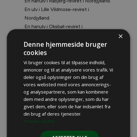
En hanulv i Råbjerg-reviret i Nordjylland.
En ulv i Lille Vildmose-reviret i
Nordjylland.
En hanulv i Oksbøl-reviret i
×
Sydvestjylland.
Denne hjemmeside bruger
Seks ulve i Hovborg-reviret i det sydlige
cookies
Midtjylland: Et par og mindst fire hvalpe.
To ulve formodes at være strejfende.
Vi bruger cookies til at tilpasse indhold,
annoncer og til at analysere vores trafik. Vi
deler også oplysninger om din brug af
vores websted med vores annoncerings-
og analysepartnere, som kan kombinere
dem med andre oplysninger, som du har
Kilde:
givet dem, eller som de har indsamlet fra
Miljøministeriet[/otw_shortcode_info_
din brug af deres tjenester.
box]
Privatlivspolitik
Læs også:
Jagt er godt for