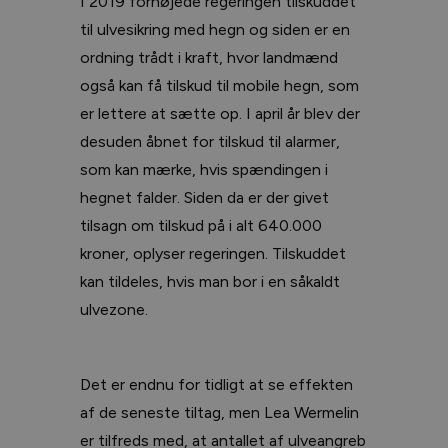
I 2019 forhøjede regeringen tilskuddet
til ulvesikring med hegn og siden er en
ordning trådt i kraft, hvor landmænd
også kan få tilskud til mobile hegn, som
er lettere at sætte op. I april år blev der
desuden åbnet for tilskud til alarmer,
som kan mærke, hvis spændingen i
hegnet falder. Siden da er der givet
tilsagn om tilskud på i alt 640.000
kroner, oplyser regeringen. Tilskuddet
kan tildeles, hvis man bor i en såkaldt
ulvezone.
Det er endnu for tidligt at se effekten
af de seneste tiltag, men Lea Wermelin
er tilfreds med, at antallet af ulveangreb