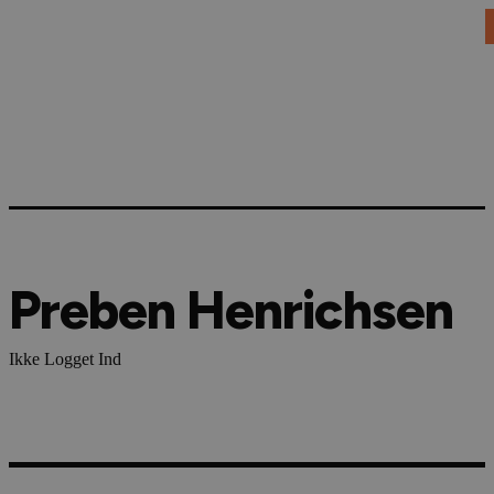
DANSK JAGT
JAGT I UDLANDET
VÅBEN & AMMUNITION
Preben Henrichsen
Ikke Logget Ind