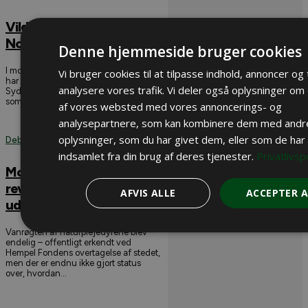
Vildsvin observeret i
Norge
Denne hjemmeside bruger cookies
I modsætning til Sverige, hvor vildsvin
Vi bruger cookies til at tilpasse indhold, annoncer og t
har etableret sig i store dele af
analysere vores trafik. Vi deler også oplysninger om 
Sydsverige, har norske myndigheder
som mål at holde bestanden på et...
af vores websted med vores annoncerings- og
analysepartnere, som kan kombinere dem med andr
oplysninger, som du har givet dem, eller som de har
Debat
indsamlet fra din brug af deres tjenester.
Privatlivspo
Mols Laboratoriet – et
rewildingeksperiment
AFVIS ALLE
ACCEPTER A
udenfor kontrol
Vanrøgten af naturplejedyrene blev –
endelig – offentligt erkendt ved
Hempel Fondens overtagelse af stedet,
men der er endnu ikke gjort status
over, hvordan...