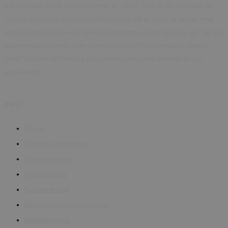
måned siden 2006. I hvert nummer af JAGT, Vildt & Våben finder du
fascinerende jagtreportager, detaljerede våbentests, vi nørder med
optik og ballistik, bliver klogere på jagtformer, vildt og natur, går tæt på
spændende personer, prøver nye vildtopskrifter og meget, meget
mere. Vi elsker at formidle passionen og inspirere læserne til nye
jagteventyr.
INFO
Om os
Tilmeld nyhedsbrev
Abonnementer
Annoncering
Kundeservice
Abonnementsbetingelser
Selvbetjening