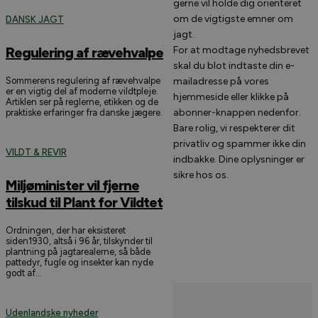
gerne vil holde dig orienteret
om de vigtigste emner om
DANSK JAGT
jagt.
Regulering af rævehvalpe
For at modtage nyhedsbrevet
skal du blot indtaste din e-
Sommerens regulering af rævehvalpe
mailadresse på vores
er en vigtig del af moderne vildtpleje.
hjemmeside eller klikke på
Artiklen ser på reglerne, etikken og de
abonner-knappen nedenfor.
praktiske erfaringer fra danske jægere.
Bare rolig, vi respekterer dit
privatliv og spammer ikke din
VILDT & REVIR
indbakke. Dine oplysninger er
sikre hos os.
Miljøminister vil fjerne
tilskud til Plant for Vildtet
Ordningen, der har eksisteret
siden1930, altså i 96 år, tilskynder til
plantning på jagtarealerne, så både
pattedyr, fugle og insekter kan nyde
godt af...
Udenlandske nyheder