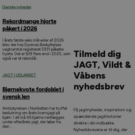
Danske nyheder
Rekordmange hjorte
påkørt i 2026
I årets første seks måneder af 2026
blev der hos Dyrenes Beskyttelses
vagtcentral registreret 5931 påkørte
Tilmeld dig
hjorte. Det er 639 flere end i 2025, som
også var et rekordår.
JAGT, Vildt &
Våbens
JAGT I UDLANDET
nyhedsbrev
Bjørnekvote fordoblet i
svensk len
Amtsstyrelsen i Norrbotten har truffet
Få jagtnyheder, inspiration og
beslutning om årets licensjagt på
spændende jagthistorier
bjørn. I alt må 46 bjørne nedlægges
under efterårets jagt, der løber fra
direkte i din indbakke.
den...
Nyhedsbrevene er til dig, der