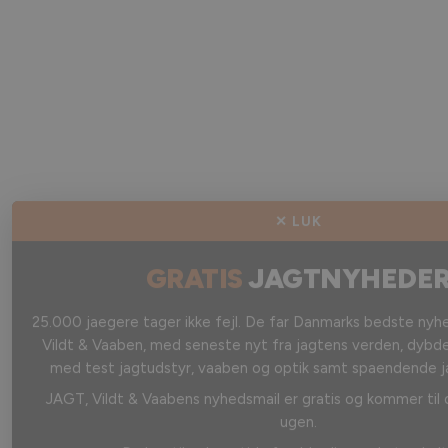
✕ LUK
GRATIS
JAGTNYHEDE
25.000 jaegere tager ikke fejl. De far Danmarks bedste nyh
Vildt & Vaaben, med seneste nyt fra jagtens verden, dybde
med test jagtudstyr, vaaben og optik samt spaendende j
JAGT, Vildt & Vaabens nyhedsmail er gratis og kommer til
ugen.
Du kan til enhver tid afmelde dig med et enkelt k