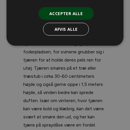
ACCEPTER ALLE
Lokkemidler
AFVIS ALLE
Tjære er nok det mest vigtige på
foderpladsen, for svinene gnubber sig i
tjæren for at holde deres pels ren for
utøj. Tjæren smøres på et træ eller
træstub i cirka 30-60 centimeters
højde og også gerne oppe i 1,5 meters
højde, så vinden bedre kan sprede
duften. Især om vinteren, hvor tjæren
kan være kold og klæbrig, kan det være
svært at smøre den ud, og her kan
tjære på spraydåse være en fordel.