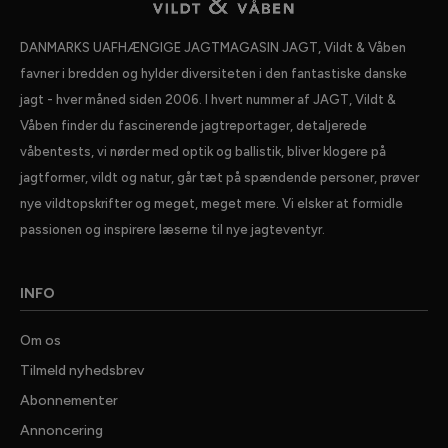
DANMARKS UAFHÆNGIGE JAGTMAGASIN JAGT, Vildt & Våben
favner i bredden og hylder diversiteten i den fantastiske danske
jagt - hver måned siden 2006. I hvert nummer af JAGT, Vildt &
Våben finder du fascinerende jagtreportager, detaljerede
våbentests, vi nørder med optik og ballistik, bliver klogere på
jagtformer, vildt og natur, går tæt på spændende personer, prøver
nye vildtopskrifter og meget, meget mere. Vi elsker at formidle
passionen og inspirere læserne til nye jagteventyr.
INFO
Om os
Tilmeld nyhedsbrev
Abonnementer
Annoncering