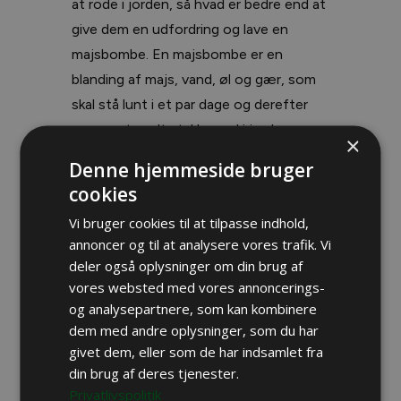
at rode i jorden, så hvad er bedre end at
give dem en udfordring og lave en
majsbombe. En majsbombe er en
blanding af majs, vand, øl og gær, som
skal stå lunt i et par dage og derefter
graves et godt stykke ned i jorden.
×
Denne hjemmeside bruger
Af foder kan i øvrigt anbefales majs,
cookies
ærter, rug og hvede, og der må ikke
Vi bruger cookies til at tilpasse indhold,
bruges foder fra animalske produkter,
annoncer og til at analysere vores trafik. Vi
såsom madaffald, wienerbrød og den
deler også oplysninger om din brug af
slags.
vores websted med vores annoncerings-
og analysepartnere, som kan kombinere
dem med andre oplysninger, som du har
givet dem, eller som de har indsamlet fra
din brug af deres tjenester.
Privatlivspolitik