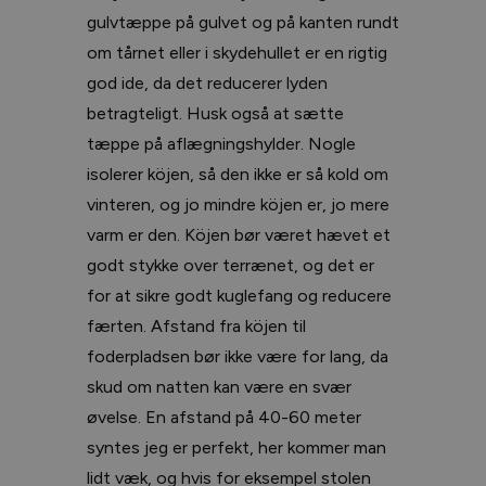
gulvtæppe på gulvet og på kanten rundt
om tårnet eller i skydehullet er en rigtig
god ide, da det reducerer lyden
betragteligt. Husk også at sætte
tæppe på aflægningshylder. Nogle
isolerer köjen, så den ikke er så kold om
vinteren, og jo mindre köjen er, jo mere
varm er den. Köjen bør været hævet et
godt stykke over terrænet, og det er
for at sikre godt kuglefang og reducere
færten. Afstand fra köjen til
foderpladsen bør ikke være for lang, da
skud om natten kan være en svær
øvelse. En afstand på 40-60 meter
syntes jeg er perfekt, her kommer man
lidt væk, og hvis for eksempel stolen