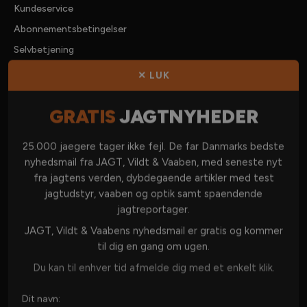
Kundeservice
Abonnementsbetingelser
Selvbetjening
Forhandlere
✕ LUK
Kontakt os
GRATIS
JAGTNYHEDER
KATEGORIER
25.000 jaegere tager ikke fejl. De far Danmarks bedste
nyhedsmail fra JAGT, Vildt & Vaaben, med seneste nyt
DANSK JAGT
fra jagtens verden, dybdegaende artikler med test
jagtudstyr, vaaben og optik samt spaendende
JAGT I UDLANDET
jagtreportager.
VÅBEN & AMMUNITION
JAGT, Vildt & Vaabens nyhedsmail er gratis og kommer
OPTIK
til dig en gang om ugen.
JAGTUDSTYR
Du kan til enhver tid afmelde dig med et enkelt klik.
JAGTHUND
Dit navn:
JAGTKØKKEN