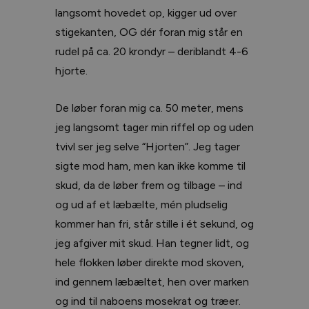
langsomt hovedet op, kigger ud over
stigekanten, OG dér foran mig står en
rudel på ca. 20 krondyr – deriblandt 4-6
hjorte.
De løber foran mig ca. 50 meter, mens
jeg langsomt tager min riffel op og uden
tvivl ser jeg selve “Hjorten”. Jeg tager
sigte mod ham, men kan ikke komme til
skud, da de løber frem og tilbage – ind
og ud af et læbælte, mén pludselig
kommer han fri, står stille i ét sekund, og
jeg afgiver mit skud. Han tegner lidt, og
hele flokken løber direkte mod skoven,
ind gennem læbæltet, hen over marken
og ind til naboens mosekrat og træer.