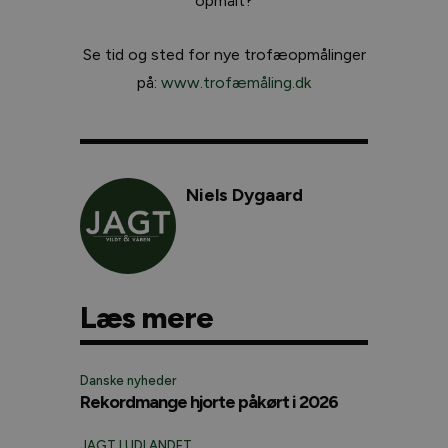
opmålt?
Se tid og sted for nye trofæopmålinger
på:
www.trofæmåling.dk
Niels Dygaard
Læs mere
Danske nyheder
Rekordmange hjorte påkørt i 2026
JAGT I UDLANDET