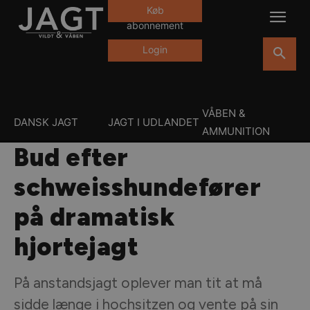
Køb
abonnement
Login
VÅBEN &
DANSK JAGT
JAGT I UDLANDET
AMMUNITION
Bud efter
schweisshundefører
på dramatisk
hjortejagt
På anstandsjagt oplever man tit at må
sidde længe i hochsitzen og vente på sin