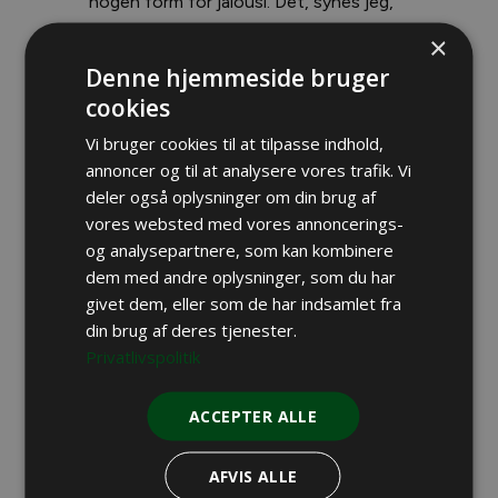
nogen form for jalousi. Det, synes jeg,
var utrolig stort gjort, han kunne jo lige
×
så godt have skudt den.
Denne hjemmeside bruger
cookies
Vi skålede alle sammen for
Vi bruger cookies til at tilpasse indhold,
succesoplevelsen.
annoncer og til at analysere vores trafik. Vi
deler også oplysninger om din brug af
vores websted med vores annoncerings-
og analysepartnere, som kan kombinere
dem med andre oplysninger, som du har
givet dem, eller som de har indsamlet fra
din brug af deres tjenester.
Privatlivspolitik
ACCEPTER ALLE
AFVIS ALLE