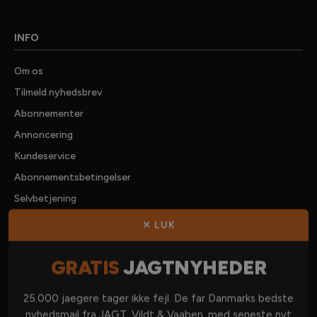
INFO
Om os
Tilmeld nyhedsbrev
Abonnementer
Annoncering
Kundeservice
Abonnementsbetingelser
Selvbetjening
Forhandlere
✕ LUK
Kontakt os
GRATIS
JAGTNYHEDER
KATEGORIER
25.000 jaegere tager ikke fejl. De far Danmarks bedste
nyhedsmail fra JAGT, Vildt & Vaaben, med seneste nyt