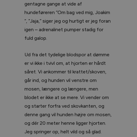
gentagne gange at vide af
hundeføreren “Om bag ved mig, Joakim
“, ”Jaja,” siger jeg og hurtigt er jeg foran
igen – adrenalinet pumper stadig for
fuld galop.
Ud fra det tydelige blodspor at dømme
er vi ikke i tvivl om, at hjorten er hårdt
såret. Vi ankommer til krattet/skoven,
går ind, og hunden vil venstre om
mosen, længere og længere, men
blodet er ikke at se mere. Vi vender om
og starter forfra ved skovkanten, og
denne gang vil hunden højre om mosen,
og dér 20 meter henne ligger hjorten.
Jeg springer op, helt vild og så glad.