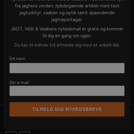
DANSK JAGT
fra jagtens verden, dybdegaende artikler med test
jagtudstyr, vaaben og optik samt spaendende
JAGT I UDLANDET
jagtreportager.
VÅBEN & AMMUNITION
JAGT, Vildt & Vaabens nyhedsmail er gratis og kommer
OPTIK
til dig en gang om ugen.
JAGTUDSTYR
Du kan til enhver tid afmelde dig med et enkelt klik.
JAGTHUND
Dit navn:
JAGTKØKKEN
VILDT & REVIR
MERE JAGT
Din e-mail:
©Copyright 2025 - Danske Jagtmedier Aps
Cookie- og privatlivspolitik