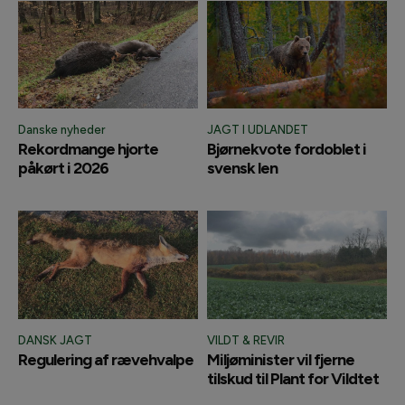
Danske nyheder
JAGT I UDLANDET
Rekordmange hjorte
Bjørnekvote fordoblet i
påkørt i 2026
svensk len
DANSK JAGT
VILDT & REVIR
Regulering af rævehvalpe
Miljøminister vil fjerne
tilskud til Plant for Vildtet