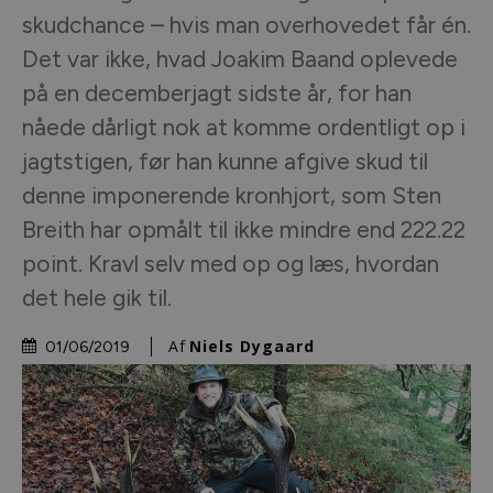
skudchance – hvis man overhovedet får én.
Det var ikke, hvad Joakim Baand oplevede
på en decemberjagt sidste år, for han
nåede dårligt nok at komme ordentligt op i
jagtstigen, før han kunne afgive skud til
denne imponerende kronhjort, som Sten
Breith har opmålt til ikke mindre end 222.22
point. Kravl selv med op og læs, hvordan
det hele gik til.
Af
Niels Dygaard
01/06/2019