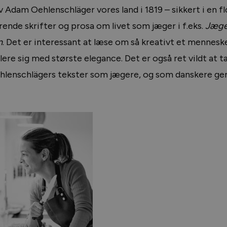
v Adam Oehlenschläger vores land i 1819 – sikkert i en f
erende skrifter og prosa om livet som jæger i f.eks.
Jæge
n
. Det er interessant at læse om så kreativt et mennesk
re sig med største elegance. Det er også ret vildt at 
ehlenschlägers tekster som jægere, og som danskere g