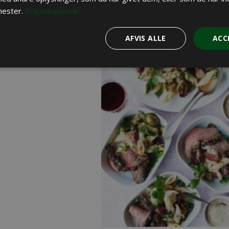
nester.
Privatlivspolitik
AFVIS ALLE
ACC