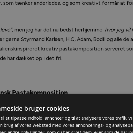
, som tænker anderledes, og som kreativt formår at fo
 leve”,
men jeg har det nu bedst herhjemme,
hvor jeg vil
er gerne Styrmand Karlsen, H.C, Adam, Bodil og alle de 
italienskinspireret kreativ pastakomposition serveret s
e har dækket op i det fri.
ensk Pastakomposition
meside bruger cookies
til at tilpasse indhold, annoncer og til at analysere vores trafik. V
in brug af vores websted med vores annoncerings- og analysepa
d andre oplysninger, som du har givet dem, eller som de har ind