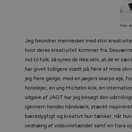
Foto: B
Jeg beundrer mennesker med stor kreativitet,
hvor deres kreativitet kommer fra. Desværre 
ind til folk, så synes de ikke selv, at de er s
har givet tidligere stødt på flere af mine skr
jeg flere gange, med en jægers skarpe øje, fo
hotelejer, en ung Michelin-kok, en internatio
udgave af JAGT har jeg besøgt den udstillings
igennem hendes håndværk, stærkt inspireret af
bæredygtigt og kreativt hun tænker, når hun de
vedhæng af vildsvinetænder samt en tiara og e