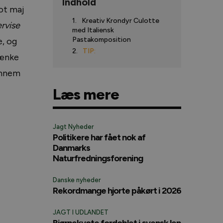
Indhold
lot maj
Kreativ Krondyr Culotte
rvise
med Italiensk
Pastakomposition
e, og
TIP:
tænke
ennem
Læs mere
Jagt Nyheder
Politikere har fået nok af
Danmarks
Naturfredningsforening
Danske nyheder
Rekordmange hjorte påkørt i 2026
JAGT I UDLANDET
Bjørnekvote fordoblet i svensk len