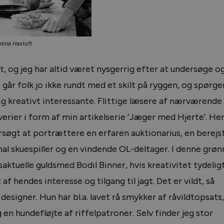
etina Hastoft
 og jeg har altid været nysgerrig efter at undersøge og
går folk jo ikke rundt med et skilt på ryggen, og spørg
ærlig kreativt interessante. Flittige læsere af nærværende
iverier i form af min artikelserie ’Jæger med Hjerte’. Her
rsøgt at portrættere en erfaren auktionarius, en berejs
nal skuespiller og en vindende OL-deltager. I denne grøn
aktuelle guldsmed Bodil Binner, hvis kreativitet tydelig
 hendes interesse og tilgang til jagt. Det er vildt, så
signer. Hun har bl.a. lavet rå smykker af råvildtopsats,
n hundefløjte af riffelpatroner. Selv finder jeg stor