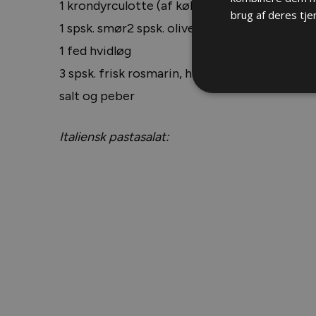
1 krondyrculotte (af kølle) ca. 800 g
brug af deres tje
1 spsk. smør
2 spsk. olivenolie
1 fed hvidløg
3 spsk. frisk rosmarin, hakket
salt og peber
Italiensk pastasalat: