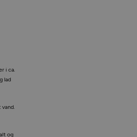
 i ca.
g lad
 vand.
alt og