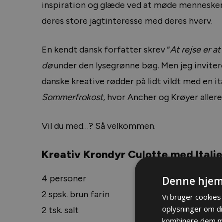
inspiration og glæde ved at møde mennesker
deres store jagtinteresse med deres hverv.
En kendt dansk forfatter skrev ”
At rejse er at
dø
under den lysegrønne bøg. Men jeg inviter
danske kreative rødder på lidt vildt med en 
Sommerfrokost,
hvor Ancher og Krøyer allered
Vil du med…? Så velkommen.
Kreativ Krondyr Culotte med Itali
4 personer
Denne hjem
2 spsk. brun farin
Vi bruger cookies 
oplysninger om d
2 tsk. salt
kombinere dem me