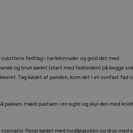
s culottens fedtlag i harlekinruder og gnid det med
ande og brun kødet (start med fedtsiden) på begge sider
ukkeret. Tag kødet af panden, kom det i et ovnfast fad o
på pakken. Hæld pastaen i en sigte og skyl den med koldt
 rosmarin. Pensl kødet med hvidløgsolien og drys med s