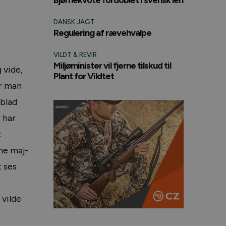
DANSK JAGT
Regulering af rævehvalpe
VILDT & REVIR
Miljøminister vil fjerne tilskud til
 vide,
Plant for Vildtet
er man
 blad
 har
t
ne maj-
t ses
 vilde