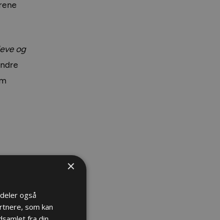
rene
 leve og
andre
om
×
i deler også
rtnere, som kan
samlet fra din