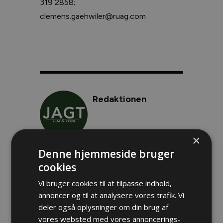
319 2858;
clemens.gaehwiler@ruag.com
Redaktionen
×
Denne hjemmeside bruger
Branchenyt
Emne
cookies
Læs mere
Vi bruger cookies til at tilpasse indhold,
annoncer og til at analysere vores trafik. Vi
Danske nyheder
deler også oplysninger om din brug af
Rekordmange hjorte påkørt i 2026
vores websted med vores annoncerings-