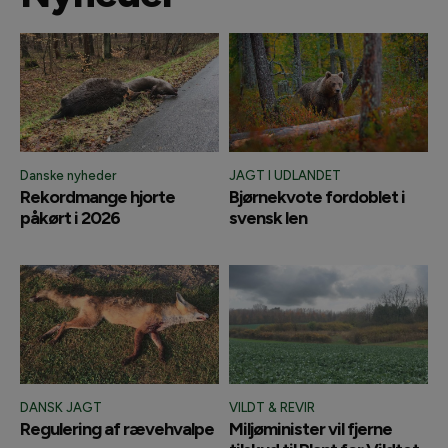
Danske nyheder
JAGT I UDLANDET
Rekordmange hjorte
Bjørnekvote fordoblet i
påkørt i 2026
svensk len
DANSK JAGT
VILDT & REVIR
Regulering af rævehvalpe
Miljøminister vil fjerne