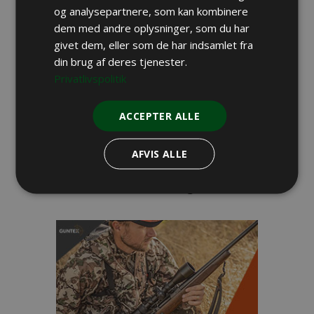
og analysepartnere, som kan kombinere
JAGT I UDLANDET
dem med andre oplysninger, som du har
Bjørnekvote fordoblet i svensk len
givet dem, eller som de har indsamlet fra
din brug af deres tjenester.
DANSK JAGT
Privatlivspolitik
Regulering af rævehvalpe
VILDT & REVIR
ACCEPTER ALLE
Miljøminister vil fjerne tilskud til Plant
for Vildtet
AFVIS ALLE
Udenlandske nyheder
Vildsvin observeret i Norge