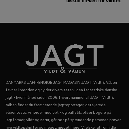
tilskud til Plant for Vildtet
DANMARKS UAFHÆNGIGE JAGTMAGASIN JAGT, Vildt & Våben
favner i bredden og hylder diversiteten i den fantastiske danske
jagt - hver måned siden 2006. I hvert nummer af JAGT, Vildt &
Våben finder du fascinerende jagtreportager, detaljerede
våbentests, vi nørder med optik og ballistik, bliver klogere på
jagtformer, vildt og natur, går tæt på spændende personer, prøver
nye vildtopskrifter og meget, meget mere. Vi elsker at formidle