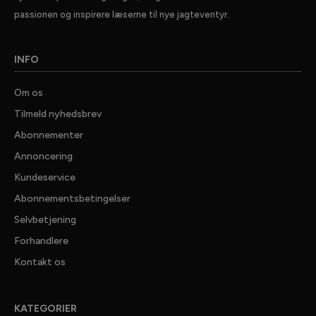
passionen og inspirere læserne til nye jagteventyr.
INFO
Om os
Tilmeld nyhedsbrev
Abonnementer
Annoncering
Kundeservice
Abonnementsbetingelser
Selvbetjening
Forhandlere
✕ LUK
Kontakt os
GRATIS
JAGTNYHEDER
KATEGORIER