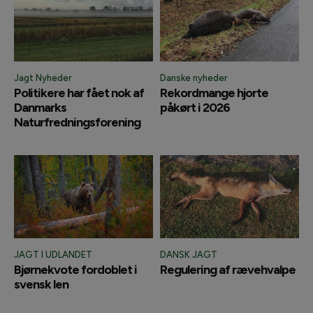
Jagt Nyheder
Danske nyheder
Politikere har fået nok af
Rekordmange hjorte
Danmarks
påkørt i 2026
Naturfredningsforening
JAGT I UDLANDET
DANSK JAGT
Bjørnekvote fordoblet i
Regulering af rævehvalpe
svensk len