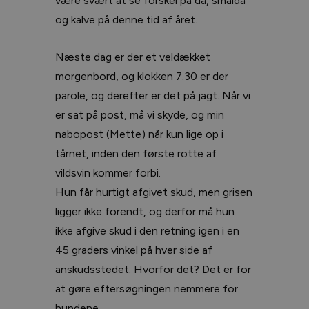
være svært at se forskel på då, smaldå
og kalve på denne tid af året.
Næste dag er der et veldækket
morgenbord, og klokken 7.30 er der
parole, og derefter er det på jagt. Når vi
er sat på post, må vi skyde, og min
nabopost (Mette) når kun lige op i
tårnet, inden den første rotte af
vildsvin kommer forbi.
Hun får hurtigt afgivet skud, men grisen
ligger ikke forendt, og derfor må hun
ikke afgive skud i den retning igen i en
45 graders vinkel på hver side af
anskudsstedet. Hvorfor det? Det er for
at gøre eftersøgningen nemmere for
hundene.