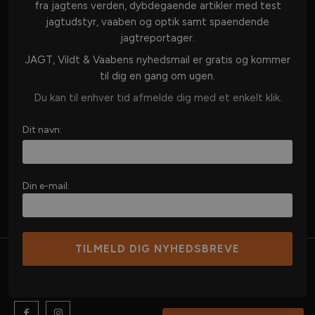
DANSK JAGT
fra jagtens verden, dybdegaende artikler med test
jagtudstyr, vaaben og optik samt spaendende
JAGT I UDLANDET
jagtreportager.
VÅBEN & AMMUNITION
JAGT, Vildt & Vaabens nyhedsmail er gratis og kommer
OPTIK
til dig en gang om ugen.
JAGTUDSTYR
Du kan til enhver tid afmelde dig med et enkelt klik.
JAGTHUND
Dit navn:
JAGTKØKKEN
VILDT & REVIR
MERE JAGT
Din e-mail:
©Copyright 2025 - Danske Jagtmedier Aps
Cookie- og privatlivspolitik