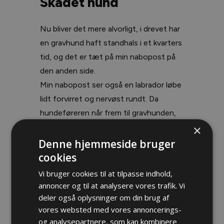
Skadet hund
Nu bliver det mere alvorligt, i drevet har
en gravhund haft standhals i et kvarters
tid, og det er tæt på min nabopost på
den anden side.
Min nabopost ser også en labrador løbe
lidt forvirret og nervøst rundt. Da
hundeføreren når frem til gravhunden,
er den svært skadet, og i første
×
omgang tror vi, at benet er bidt over, og
Denne hjemmeside bruger
at det kun hænger i huden.
cookies
Den bløder meget, og hundeføreren
Vi bruger cookies til at tilpasse indhold,
kører hurtigt hunden til den lokale
annoncer og til at analysere vores trafik. Vi
dyrlæge og får lagt drop, så den ikke
deler også oplysninger om din brug af
vores websted med vores annoncerings-
forbløder.
og analysepartnere, som kan kombinere