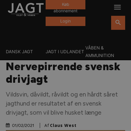
Køb
abonnement
Login
VÅBEN &
DANSK JAGT
JAGT I UDLANDET
AMMUNITION
Nervepirrende svensk
drivjagt
Vildsvin, dåvildt, råvildt og en hårdt såret
jagthund er resultatet af en svensk
drivjagt, som vil blive husket længe
Af
Claus West
01/02/2021