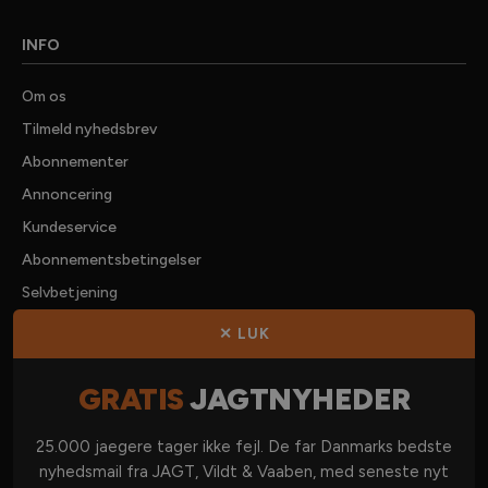
INFO
Om os
Tilmeld nyhedsbrev
Abonnementer
Annoncering
Kundeservice
Abonnementsbetingelser
Selvbetjening
Forhandlere
✕ LUK
Kontakt os
GRATIS
JAGTNYHEDER
KATEGORIER
25.000 jaegere tager ikke fejl. De far Danmarks bedste
nyhedsmail fra JAGT, Vildt & Vaaben, med seneste nyt