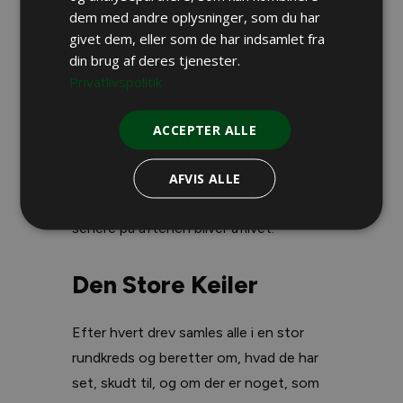
Dyrlægen anbefaler, at hundeføreren
dem med andre oplysninger, som du har
kører til en mere erfaren
givet dem, eller som de har indsamlet fra
husdyrsdyrlæge, og med droppet
din brug af deres tjenester.
hængende i panikhåndtaget i bilen kører
Privatlivspolitik
han hurtigt videre. Efterfølgende viser
røntgen, at hunden ikke havde indre
ACCEPTER ALLE
skader, men benet var trådt/sparket af
og ikke bidt af som først antaget.
AFVIS ALLE
Hunden har dog så store skader, at den
senere på aftenen bliver aflivet.
Den Store Keiler
Efter hvert drev samles alle i en stor
rundkreds og beretter om, hvad de har
set, skudt til, og om der er noget, som