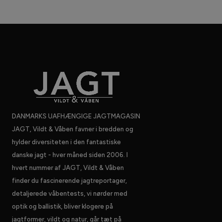
DANMARKS UAFHÆNGIGE JAGTMAGASIN
JAGT, Vildt & Våben favner i bredden og
hylder diversiteten i den fantastiske
danske jagt - hver måned siden 2006. I
hvert nummer af JAGT, Vildt & Våben
finder du fascinerende jagtreportager,
detaljerede våbentests, vi nørder med
optik og ballistik, bliver klogere på
jagtformer, vildt og natur, går tæt på