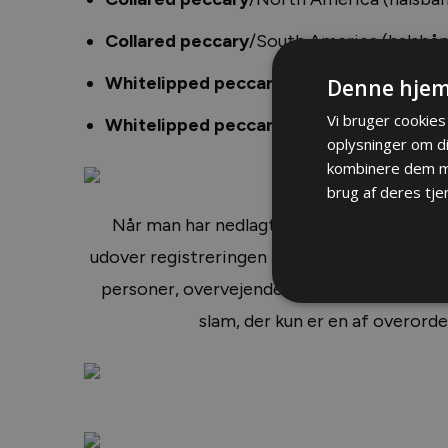
Collared peccary
/South America (halsbån
Whitelipped peccary
/North America (hvi
Denne hjem
Vi bruger cookies 
Whitelipped peccary
/South America (hvi
oplysninger om d
kombinere dem me
brug af deres tje
Når man har nedlagt 6 af de nævnte arter,
udover registreringen af de enkelte arter. De
personer, overvejende amerikanske trofæjæ
slam, der kun er en af overord