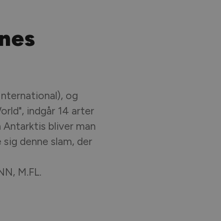
enes
International), og
rld", indgår 14 arter
n Antarktis bliver man
ve sig denne slam, der
N, M.FL.