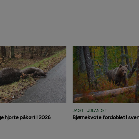
r
JAGT I UDLANDET
 hjorte påkørt i 2026
Bjørnekvote fordoblet i sven