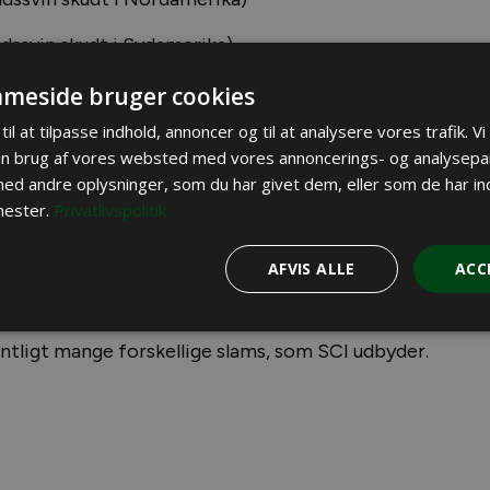
dssvin skudt i Sydamerika)
dskægget navlesvin skudt i Nordamerika)
meside bruger cookies
til at tilpasse indhold, annoncer og til at analysere vores trafik. V
dskægget navlesvin skudt i Sydamerika)
in brug af vores websted med vores annoncerings- og analysepa
d andre oplysninger, som du har givet dem, eller som de har ind
nester.
Privatlivspolitik
 udløser det en guldmedalje – som man dog selv skal bet
AFVIS ALLE
ACC
n totale udgift løber derved op i tusindvis af kroner. O
gere, er registreret med en guldmedalje eller bedre i 
entligt mange forskellige slams, som SCI udbyder.