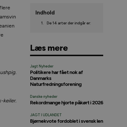
flere
Indhold
tamsvin
De 14 arter der indgår er:
ceanien
re
Læs mere
Jagt Nyheder
ushpig.
Politikere har fået nok af
Danmarks
Naturfredningsforening
Danske nyheder
-keiler.
Rekordmange hjorte påkørt i 2026
JAGT I UDLANDET
Bjørnekvote fordoblet i svensk len