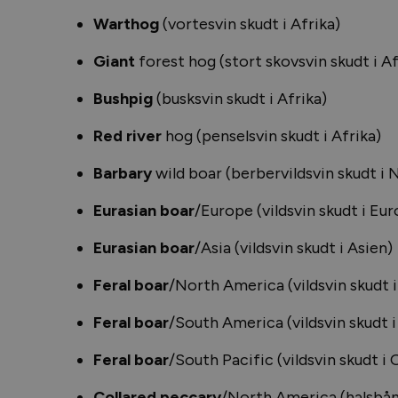
Warthog
(vortesvin skudt i Afrika)
Giant
forest hog (stort skovsvin skudt i Af
Bushpig
(busksvin skudt i Afrika)
Red river
hog (penselsvin skudt i Afrika)
Barbary
wild boar (berbervildsvin skudt i 
Eurasian boar
/Europe (vildsvin skudt i Eu
Eurasian boar
/Asia (vildsvin skudt i Asien)
Feral boar
/North America (vildsvin skudt 
Feral boar
/South America (vildsvin skudt 
F
eral boar
/South Pacific (vildsvin skudt i
Collared peccary
/North America (halsbån