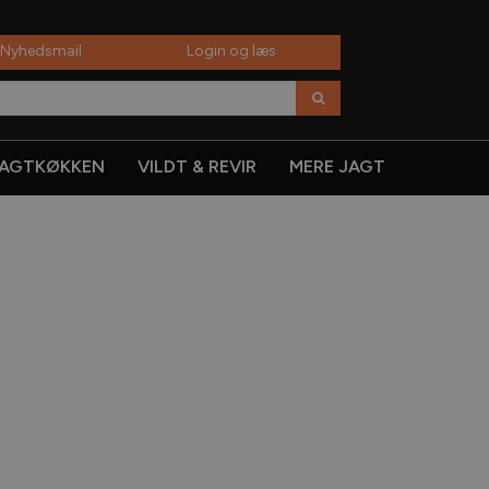
 Nyhedsmail
Login og læs
AGTKØKKEN
VILDT & REVIR
MERE JAGT