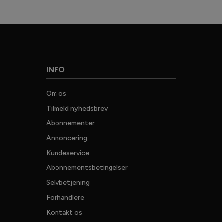
INFO
G
Om os
Tilmeld nyhedsbrev
25.0
Abonnementer
nyhed
Annoncering
jagte
Kundeservice
v
Abonnementsbetingelser
JAGT, Vi
Selvbetjening
Du
Forhandlere
Kontakt os
Dit navn: