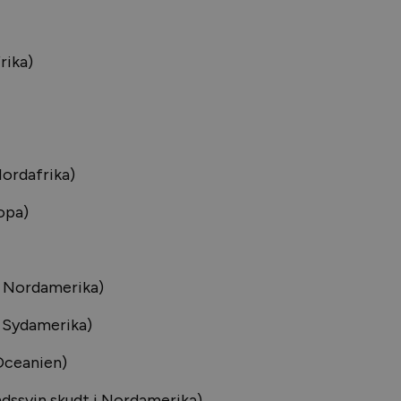
rika)
Nordafrika)
ropa)
i Nordamerika)
i Sydamerika)
 Oceanien)
dssvin skudt i Nordamerika)