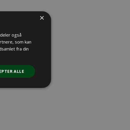
×
i deler også
rtnere, som kan
samlet fra din
ale,
EPTER ALLE
ver 200
denne