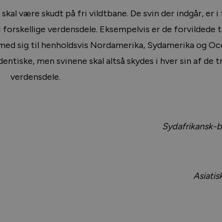
skal være skudt på fri vildtbane. De svin der indgår, er i 
i forskellige verdensdele. Eksempelvis er de forvildede 
med sig til henholdsvis Nordamerika, Sydamerika og O
entiske, men svinene skal altså skydes i hver sin af de t
verdensdele.
Sydafrikansk-b
Asiatisk