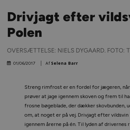
Drivjagt efter vilds
Polen
OVERSÆTTELSE: NIELS DYGAARD. FOTO: 
Af
Selena Barr
01/06/2017
Streng rimfrost er en fordel for jægeren, når
prøver at jage igennem skoven og frem til h
frosne bøgeblade, der dækker skovbunden, ude
om, at noget er på vej. Drivjagt efter vildsvi
igennem årerne på én. Til lyden af drivernes rå