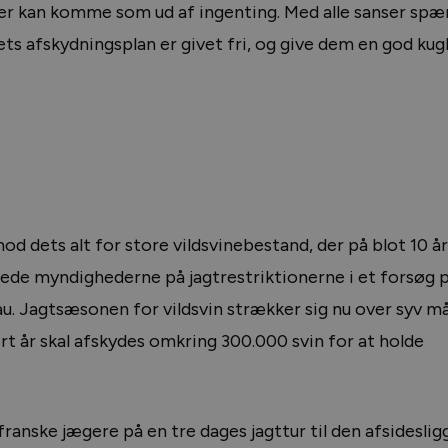
 kan komme som ud af ingenting. Med alle sanser spæ
ts afskydningsplan er givet fri, og give dem en god kug
od dets alt for store vildsvinebestand, der på blot 10 år
de myndighederne på jagtrestriktionerne i et forsøg p
au. Jagtsæsonen for vildsvin strækker sig nu over syv 
vert år skal afskydes omkring 300.000 svin for at holde
ranske jægere på en tre dages jagttur til den afsidesli