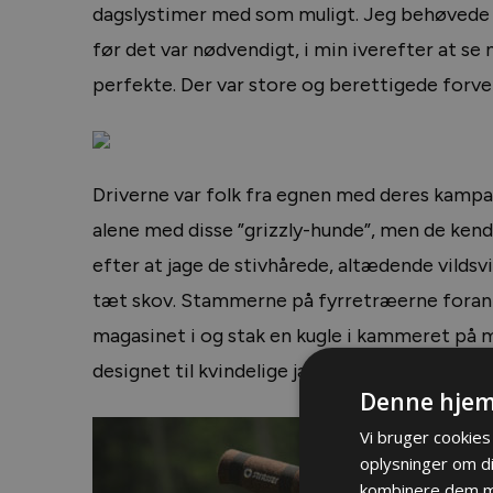
dagslystimer med som muligt. Jeg behøvede i
før det var nødvendigt, i min iverefter at se 
perfekte. Der var store og berettigede forven
Driverne var folk fra egnen med deres kampar
alene med disse ”grizzly-hunde”, men de kendte
efter at jage de stivhårede, altædende vildsv
tæt skov. Stammerne på fyrretræerne foran m
magasinet i og stak en kugle i kammeret på
designet til kvindelige jægere.
Denne hjem
Vi bruger cookies 
oplysninger om d
kombinere dem me