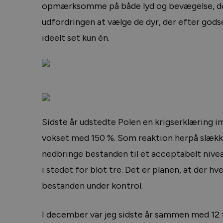
opmærksomme på både lyd og bevægelse, der
udfordringen at vælge de dyr, der efter godse
ideelt set kun én.
Sidste år udstedte Polen en krigserklæring im
vokset med 150 %. Som reaktion herpå slække
nedbringe bestanden til et acceptabelt nive
i stedet for blot tre. Det er planen, at der h
bestanden under kontrol.
I december var jeg sidste år sammen med 12 f