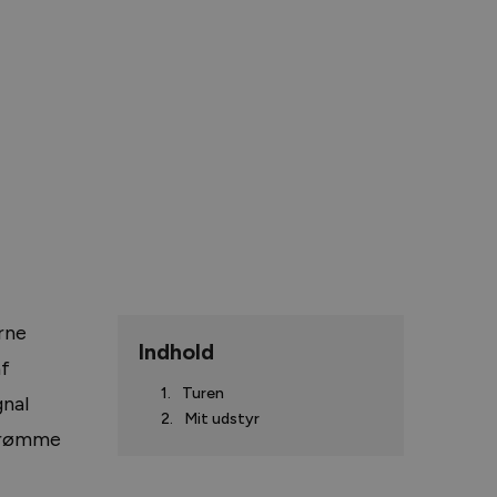
erne
Indhold
af
Turen
gnal
Mit udstyr
strømme