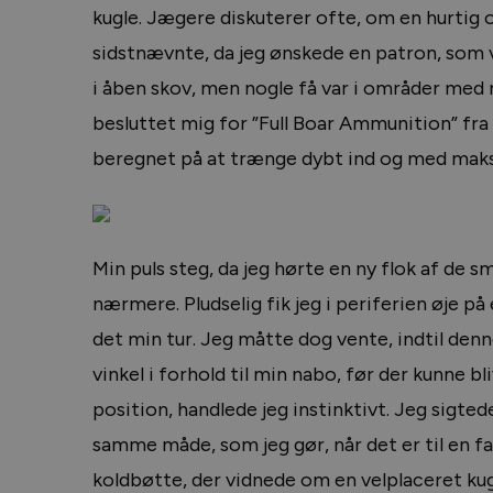
kugle. Jægere diskuterer ofte, om en hurtig o
sidstnævnte, da jeg ønskede en patron, som 
i åben skov, men nogle få var i områder med
besluttet mig for ”Full Boar Ammunition” fra
beregnet på at trænge dybt ind og med maks
Min puls steg, da jeg hørte en ny flok af de
nærmere. Pludselig fik jeg i periferien øje p
det min tur. Jeg måtte dog vente, indtil den
vinkel i forhold til min nabo, før der kunne 
position, handlede jeg instinktivt. Jeg sigte
samme måde, som jeg gør, når det er til en fa
koldbøtte, der vidnede om en velplaceret kug