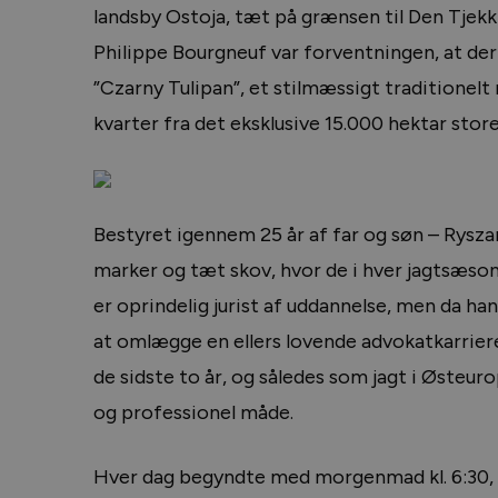
landsby Ostoja, tæt på grænsen til Den Tjekki
Philippe Bourgneuf var forventningen, at der
”Czarny Tulipan”, et stilmæssigt traditione
kvarter fra det eksklusive 15.000 hektar stor
Bestyret igennem 25 år af far og søn – Rysz
marker og tæt skov, hvor de i hver jagtsæson
er oprindelig jurist af uddannelse, men da han
at omlægge en ellers lovende advokatkarriere
de sidste to år, og således som jagt i Østeur
og professionel måde.
Hver dag begyndte med morgenmad kl. 6:30, 