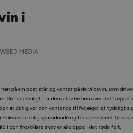
vin i
TWEED MEDIA
 han på sin post står og venter på de vildsvin, som driv
am. Det er umuligt for dem at løbe hen over det tæppe 
n at det giver den ventende riffeljæger et tydeligt si
n i Polen er utrolig spændende og får adrenalinet til at 
b i den frostklare skov er alle oppe i det røde felt,