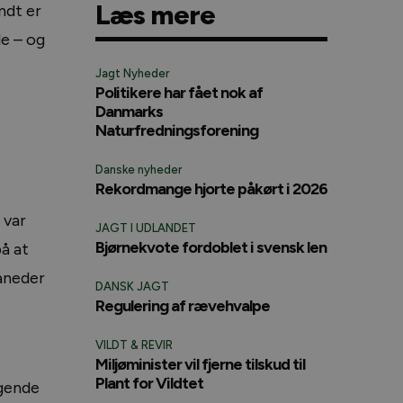
Læs mere
ndt er
le – og
Jagt Nyheder
Politikere har fået nok af
Danmarks
Naturfredningsforening
Danske nyheder
Rekordmange hjorte påkørt i 2026
 var
JAGT I UDLANDET
Bjørnekvote fordoblet i svensk len
å at
måneder
DANSK JAGT
Regulering af rævehvalpe
VILDT & REVIR
Miljøminister vil fjerne tilskud til
Plant for Vildtet
ggende