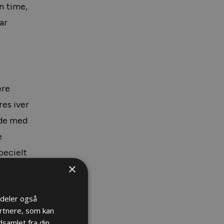
n time,
ar
ære
res iver
åde med
e
pecielt
×
i deler også
rtnere, som kan
samlet fra din