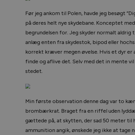
Før jeg ankom til Polen, havde jeg besøgt “D
på deres helt nye skydebane. Konceptet med at
begrundelsen for. Jeg skyder normalt aldrig ti
anlæg enten fra skydestok, bipod eller hochsit
korrekt kræver megen øvelse. Hvis et dyr er
finde og aflive det. Selv med det in mente vil 
stedet.
Min første observation denne dag var to kæm
brombærkrat. Braget fra en riffel uden lyddæ
gættede på, at skytten, der sad 50 meter til 
ammunition angik, ønskede jeg ikke at tage 