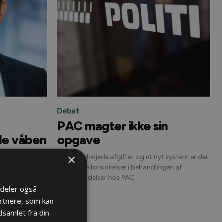
Debat
PAC magter ikke sin
le våben
opgave
et nye
×
Trods forhøjede afgifter og et nyt system er der
igen store forsinkelser i behandlingen af
våbentilladelser hos PAC.
e jæger oplever,
i deler også
or
rtnere, som kan
eformand,
samlet fra din
.