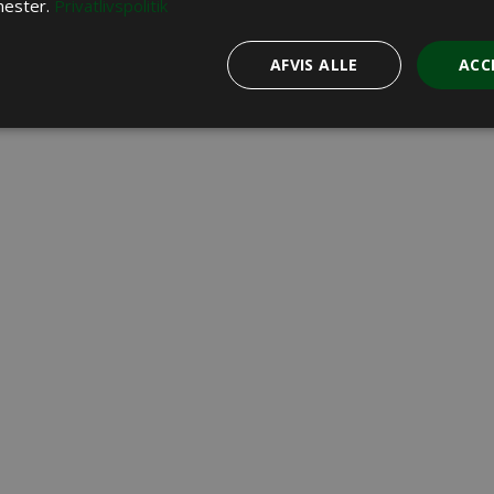
nester.
Privatlivspolitik
AFVIS ALLE
ACC