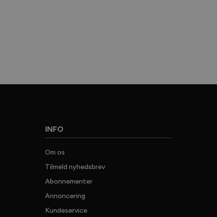
G
INFO
Om os
25.0
Tilmeld nyhedsbrev
nyhed
jagte
Abonnementer
v
Annoncering
JAGT, Vi
Kundeservice