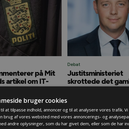
Debat
menterer på Mit
Justitsministeriet
s artikel om IT-
skrottede det gam
g forsinkelser
IT-system inden d
kørte
meside bruger cookies
rshvile, enhedschef for tilladelser
inistrative Center, har sendt os en
Udover de forsinkelser den enkelt
til at tilpasse indhold, annoncer og til at analysere vores trafik. V
e kommentarer til en artikel vi
er situationen nærmest kaotisk f
in brug af vores websted med vores annoncerings- og analysepa
januar. Dem videregiver vi
våbenhandlerne. Venstres grupp
d andre oplysninger, som du har givet dem, eller som de har ind
ne.
Thomas Danielsen går ind i sagen