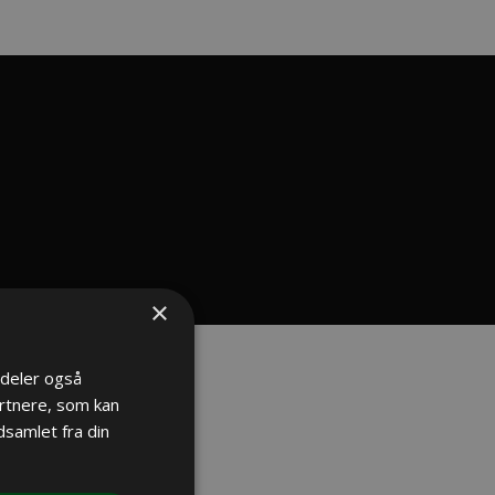
×
i deler også
rtnere, som kan
samlet fra din