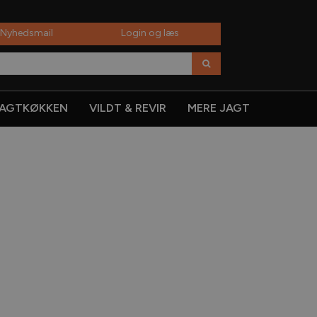
 Nyhedsmail
Login og læs
AGTKØKKEN
VILDT & REVIR
MERE JAGT