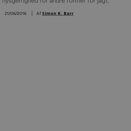
nysgerrighed for andre former for jagt.
Af
Simon K. Barr
21/06/2016