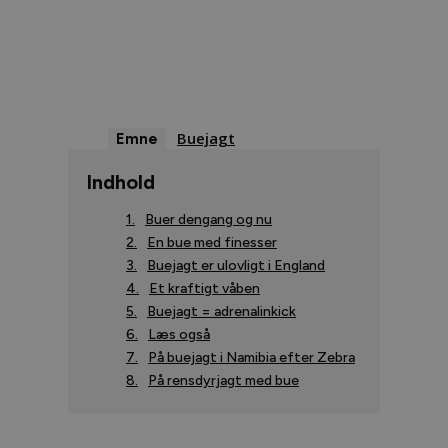
Buejagt
Emne
Indhold
Buer dengang og nu
En bue med finesser
Buejagt er ulovligt i England
Et kraftigt våben
Buejagt = adrenalinkick
Læs også
På buejagt i Namibia efter Zebra
På rensdyrjagt med bue