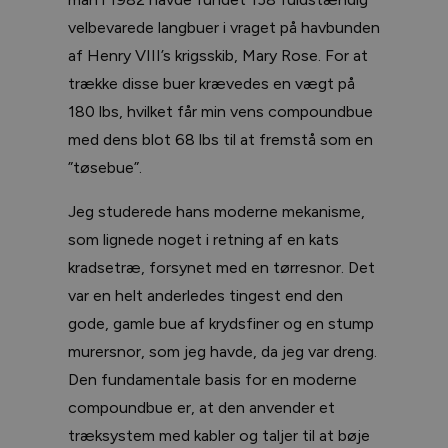
velbevarede langbuer i vraget på havbunden
af Henry VIII’s krigsskib, Mary Rose. For at
trække disse buer krævedes en vægt på
180 lbs, hvilket får min vens compoundbue
med dens blot 68 lbs til at fremstå som en
”tøsebue”.
Jeg studerede hans moderne mekanisme,
som lignede noget i retning af en kats
kradsetræ, forsynet med en tørresnor. Det
var en helt anderledes tingest end den
gode, gamle bue af krydsfiner og en stump
murersnor, som jeg havde, da jeg var dreng.
Den fundamentale basis for en moderne
compoundbue er, at den anvender et
træksystem med kabler og taljer til at bøje