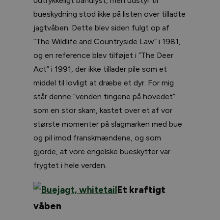
udtrykkeligt bandlyst, men udstyr til
bueskydning stod ikke på listen over tilladte
jagtvåben. Dette blev siden fulgt op af
”The Wildlife and Countryside Law” i 1981,
og en reference blev tilføjet i ”The Deer
Act” i 1991, der ikke tillader pile som et
middel til lovligt at dræbe et dyr. For mig
står denne ”venden tingene på hovedet”
som en stor skam, kastet over et af vor
største momenter på slagmarken med bue
og pil imod franskmændene, og som
gjorde, at vore engelske bueskytter var
frygtet i hele verden.
Et kraftigt
våben