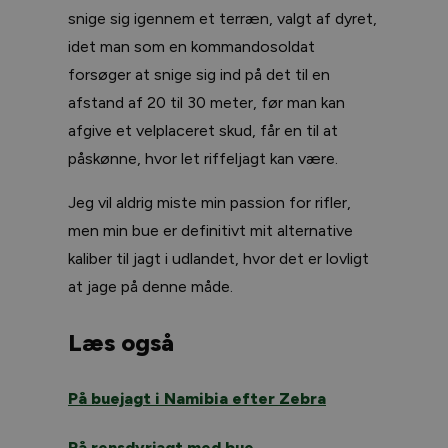
snige sig igennem et terræn, valgt af dyret,
idet man som en kommandosoldat
forsøger at snige sig ind på det til en
afstand af 20 til 30 meter, før man kan
afgive et velplaceret skud, får en til at
påskønne, hvor let riffeljagt kan være.
Jeg vil aldrig miste min passion for rifler,
men min bue er definitivt mit alternative
kaliber til jagt i udlandet, hvor det er lovligt
at jage på denne måde.
Læs også
På buejagt i Namibia efter Zebra
På rensdyrjagt med bue