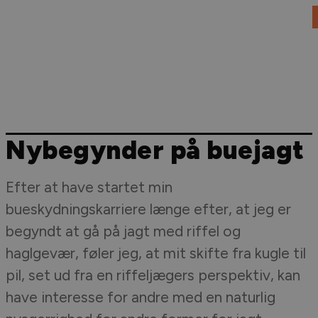
DANSK JAGT
JAGT I UDLANDET
VÅBEN & AMMUNITION
Nybegynder på buejagt
Efter at have startet min
bueskydningskarriere længe efter, at jeg er
begyndt at gå på jagt med riffel og
haglgevær, føler jeg, at mit skifte fra kugle til
pil, set ud fra en riffeljægers perspektiv, kan
have interesse for andre med en naturlig