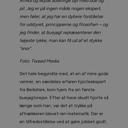
Afrika og skyde adskillige dyr med bue og
pil. Jeg er på ingen måde nogen ekspert,
men føler, at jeg har en dybere forståelse
for udstyret, principperne og filosofien – og
jeg finder, at buejagt repræsenterer den
højeste lykke, man kan få ud af et stykke
”snor”.
Foto: Tweed Media
Det hele begyndte med, at en af mine gode
venner, en særdeles erfaren hjorteekspert
fra Berkshire, kom hjem fra sin første
buejagtsrejse. Efter at have skudt hjorte så
længe som han, var det at trykke på
aftrækkeren blevet ren matematik. Der er
en tilfredsstillelse ved at gøre jobbet godt,