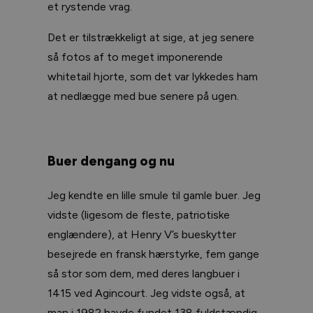
et rystende vrag.
Det er tilstrækkeligt at sige, at jeg senere
så fotos af to meget imponerende
whitetail hjorte, som det var lykkedes ham
at nedlægge med bue senere på ugen.
Buer dengang og nu
Jeg kendte en lille smule til gamle buer. Jeg
vidste (ligesom de fleste, patriotiske
englændere), at Henry V’s bueskytter
besejrede en fransk hærstyrke, fem gange
så stor som dem, med deres langbuer i
1415 ved Agincourt. Jeg vidste også, at
man i 1982 havde fundet 138 fuldstændig