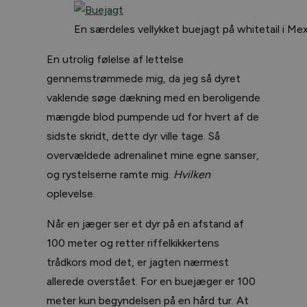
En særdeles vellykket buejagt på whitetail i Mex
En utrolig følelse af lettelse
gennemstrømmede mig, da jeg så dyret
vaklende søge dækning med en beroligende
mængde blod pumpende ud for hvert af de
sidste skridt, dette dyr ville tage. Så
overvældede adrenalinet mine egne sanser,
og rystelserne ramte mig.
Hvilken
oplevelse.
Når en jæger ser et dyr på en afstand af
100 meter og retter riffelkikkertens
trådkors mod det, er jagten nærmest
allerede overstået. For en buejæger er 100
meter kun begyndelsen på en hård tur. At