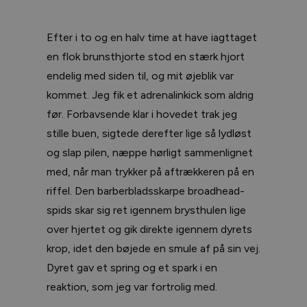
Efter i to og en halv time at have iagttaget
en flok brunsthjorte stod en stærk hjort
endelig med siden til, og mit øjeblik var
kommet. Jeg fik et adrenalinkick som aldrig
før. Forbavsende klar i hovedet trak jeg
stille buen, sigtede derefter lige så lydløst
og slap pilen, næppe hørligt sammenlignet
med, når man trykker på aftrækkeren på en
riffel. Den barberbladsskarpe broadhead-
spids skar sig ret igennem brysthulen lige
over hjertet og gik direkte igennem dyrets
krop, idet den bøjede en smule af på sin vej.
Dyret gav et spring og et spark i en
reaktion, som jeg var fortrolig med.