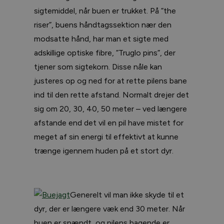
sigtemiddel, når buen er trukket. På ”the
riser”, buens håndtagssektion nær den
modsatte hånd, har man et sigte med
adskillige optiske fibre, ”Truglo pins”, der
tjener som sigtekorn. Disse nåle kan
justeres op og ned for at rette pilens bane
ind til den rette afstand. Normalt drejer det
sig om 20, 30, 40, 50 meter – ved længere
afstande end det vil en pil have mistet for
meget af sin energi til effektivt at kunne
trænge igennem huden på et stort dyr.
Generelt vil man ikke skyde til et
dyr, der er længere væk end 30 meter. Når
buen er spændt, og pilens bagende er