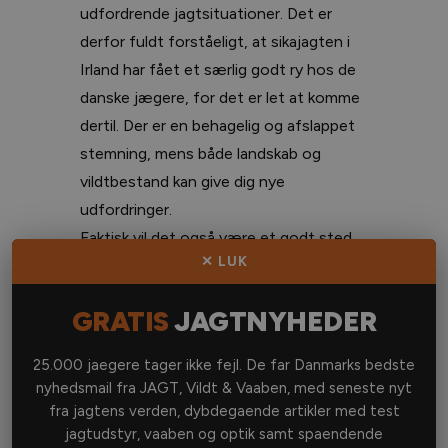
udfordrende jagtsituationer. Det er
derfor fuldt forståeligt, at sikajagten i
Irland har fået et særlig godt ry hos de
danske jægere, for det er let at komme
dertil. Der er en behagelig og afslappet
stemning, mens både landskab og
vildtbestand kan give dig nye
udfordringer.
Faktisk vil det også være et godt sted
✕ LUK
at starte på udlandsjagter for den
mindre erfarne jæger, for
GRATIS
JAGTNYHEDER
vildtbestanden er så tæt og landskabet
så varieret, at alle grader af
25.000 jaegere tager ikke fejl. De far Danmarks bedste
skydefærdighed kan tilgodeses.
nyhedsmail fra JAGT, Vildt & Vaaben, med seneste nyt
fra jagtens verden, dybdegaende artikler med test
jagtudstyr, vaaben og optik samt spaendende