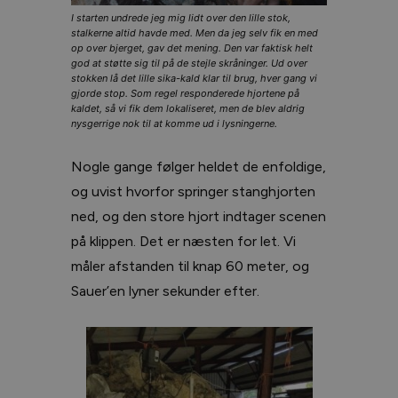
I starten undrede jeg mig lidt over den lille stok,
stalkerne altid havde med. Men da jeg selv fik en med
op over bjerget, gav det mening. Den var faktisk helt
god at støtte sig til på de stejle skråninger. Ud over
stokken lå det lille sika-kald klar til brug, hver gang vi
gjorde stop. Som regel responderede hjortene på
kaldet, så vi fik dem lokaliseret, men de blev aldrig
nysgerrige nok til at komme ud i lysningerne.
Nogle gange følger heldet de enfoldige,
og uvist hvorfor springer stanghjorten
ned, og den store hjort indtager scenen
på klippen. Det er næsten for let. Vi
måler afstanden til knap 60 meter, og
Sauer’en lyner sekunder efter.