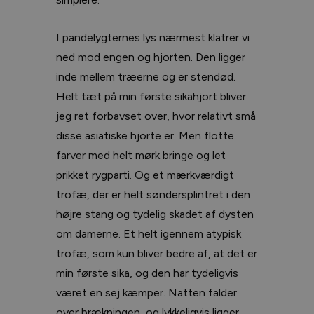
I pandelygternes lys nærmest klatrer vi
ned mod engen og hjorten. Den ligger
inde mellem træerne og er stendød.
Helt tæt på min første sikahjort bliver
jeg ret forbavset over, hvor relativt små
disse asiatiske hjorte er. Men flotte
farver med helt mørk bringe og let
prikket rygparti. Og et mærkværdigt
trofæ, der er helt søndersplintret i den
højre stang og tydelig skadet af dysten
om damerne. Et helt igennem atypisk
trofæ, som kun bliver bedre af, at det er
min første sika, og den har tydeligvis
været en sej kæmper. Natten falder
over brækningen, og lykkeligvis ligger