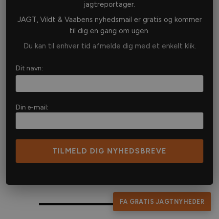
jagtreportager.
JAGT, Vildt & Vaabens nyhedsmail er gratis og kommer
til dig en gang om ugen.
Du kan til enhver tid afmelde dig med et enkelt klik.
Dit navn:
Godt nok er de relativt små i forhold til andet
Din e-mail:
hjortevildt, men trods størrelse er sikaerne seje og
skudstærke. Kuglen, en Federal Fusion, gik igennem
hjorten fra overgangen mellem ryg og bagben op
igennem de vitale dele på langs og ud gennem
skulderbladet og satte sig i skindet på ydersiden. Alt i
tremmekassen var skudt itu. Alligevel kunne dyret gå
ca. 30-40 meter, inden det faldt omkuld under et
mindre træ. Det er der ikke mange dyr, der ville kunne
klare.
FA GRATIS JAGTNYHEDER