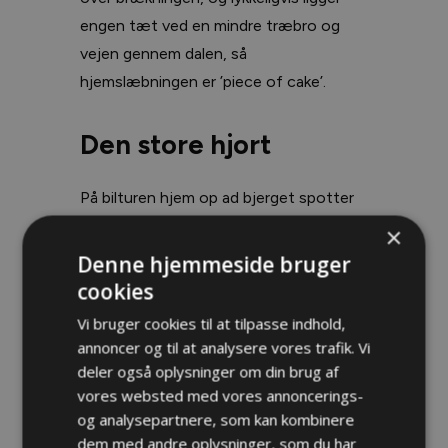
engen tæt ved en mindre træbro og
vejen gennem dalen, så
hjemslæbningen er ’piece of cake’.
Den store hjort
På bilturen hjem op ad bjerget spotter
vi en større sika i forlygternes skær. Den
×
gør kort holdt ved siden af bilen, og
Denne hjemmeside bruger
Donncha noterer sig dens rute og
cookies
position. Morgenen efter starter vi
Vi bruger cookies til at tilpasse indhold,
derfor relativt højt, et par hundrede
annoncer og til at analysere vores trafik. Vi
højdemeter over stedet, hvor vi så
deler også oplysninger om din brug af
hjorten dagen før. På turen ind er der
vores websted med vores annoncerings-
og analysepartnere, som kan kombinere
tavst, men da vi står på toppen af en
dem med andre oplysninger, som du har