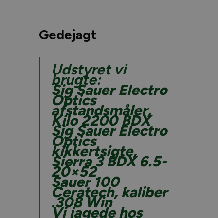
Gedejagt
Udstyret vi
brugte:
Sig Sauer Electro
Optics
afstandsmåler,
Kilo 2200 BDX
Sig Sauer Electro
Optics
kikkertsigte,
Sierra 3 BDX 6.5-
20×52
Sauer 100
Ceratech, kaliber
.308 Win
Vi jagede hos