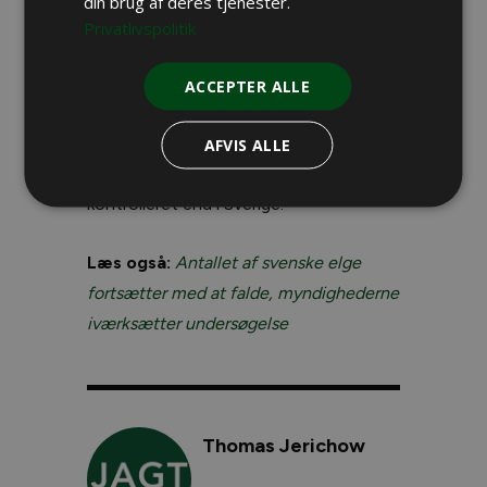
din brug af deres tjenester.
Privatlivspolitik
Også i Finland er elgstammen i
tilbagegang. Afskydningen i
ACCEPTER ALLE
nærværende sæson ligger 14 procent
under antallet af nedlagte elge sidst år.
AFVIS ALLE
Tilbagegangen i Finland virker dog mere
kontrolleret end i Sverige.
Læs også:
Antallet af svenske elge
fortsætter med at falde, myndighederne
iværksætter undersøgelse
Thomas Jerichow