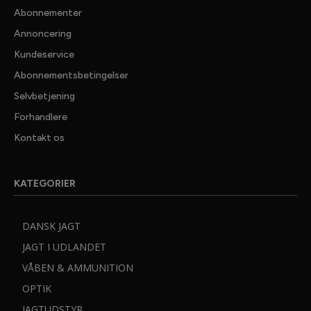
Abonnementer
Annoncering
Kundeservice
Abonnementsbetingelser
Selvbetjening
Forhandlere
✕ LUK
Kontakt os
GRATIS
JAGTNYHEDER
KATEGORIER
25.000 jaegere tager ikke fejl. De far Danmarks bedste
nyhedsmail fra JAGT, Vildt & Vaaben, med seneste nyt
DANSK JAGT
fra jagtens verden, dybdegaende artikler med test
jagtudstyr, vaaben og optik samt spaendende
JAGT I UDLANDET
jagtreportager.
VÅBEN & AMMUNITION
JAGT, Vildt & Vaabens nyhedsmail er gratis og kommer
OPTIK
til dig en gang om ugen.
JAGTUDSTYR