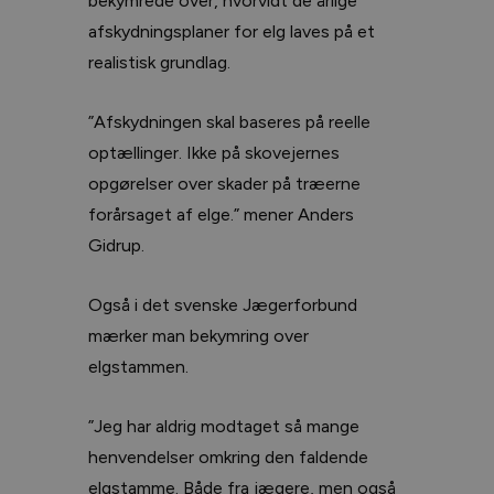
bekymrede over, hvorvidt de årlige
afskydningsplaner for elg laves på et
realistisk grundlag.
”Afskydningen skal baseres på reelle
optællinger. Ikke på skovejernes
opgørelser over skader på træerne
forårsaget af elge.” mener Anders
Gidrup.
Også i det svenske Jægerforbund
mærker man bekymring over
elgstammen.
”Jeg har aldrig modtaget så mange
henvendelser omkring den faldende
elgstamme. Både fra jægere, men også