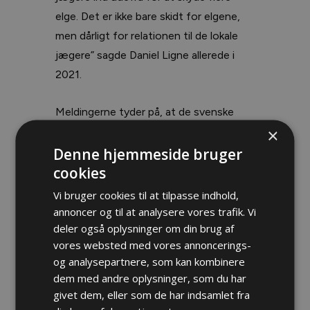
elge. Det er ikke bare skidt for elgene,
men dårligt for relationen til de lokale
jægere” sagde Daniel Ligne allerede i
2021.
Meldingerne tyder på, at de svenske
×
elge i en del områder er fanget i en
ubehagelig saks mellem skovejere og
Denne hjemmeside bruger
cookies
skovselskaber, og en voksende
rovdyrstamme, som tager for sig af
Vi bruger cookies til at tilpasse indhold,
retterne. Til elgenes hjælp kommer
annoncer og til at analysere vores trafik. Vi
deler også oplysninger om din brug af
tilsyneladende nu de svenske jægere,
vores websted med vores annoncerings-
som kan medvirke til at rette op på
og analysepartnere, som kan kombinere
stammen. Ikke mindst ved at være villige
dem med andre oplysninger, som du har
til at begrænse afskydningen af elge i
givet dem, eller som de har indsamlet fra
den nordlige Sverige de kommende år.