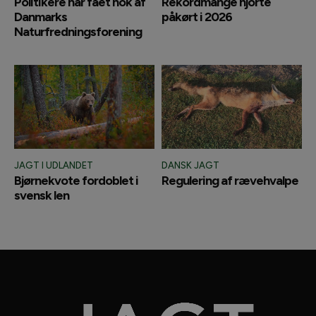
Politikere har fået nok af
Rekordmange hjorte
Danmarks
påkørt i 2026
Naturfredningsforening
JAGT I UDLANDET
DANSK JAGT
Bjørnekvote fordoblet i
Regulering af rævehvalpe
svensk len