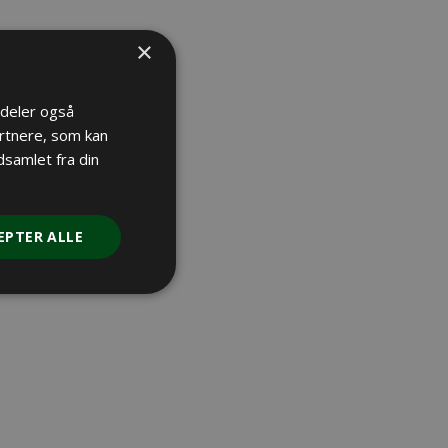
×
i deler også
rtnere, som kan
samlet fra din
RATIS
JAGTNYHEDER
EPTER ALLE