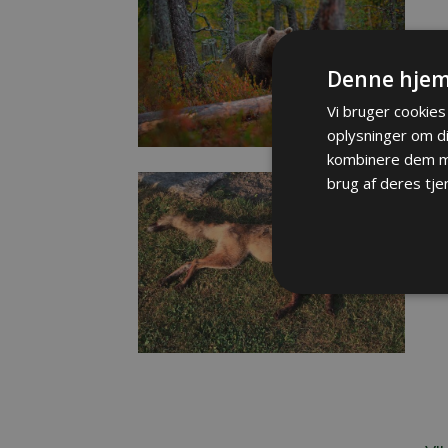
JA
Bj
Denne hjem
Vi bruger cookies 
oplysninger om d
kombinere dem me
brug af deres tje
DA
Re