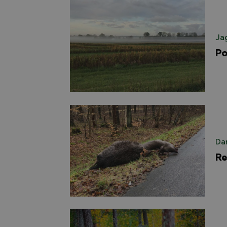
Ja
Po
Da
Re