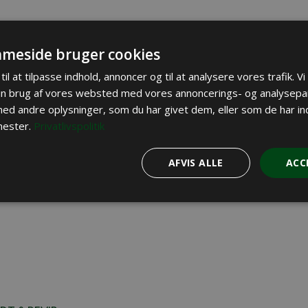
GT I UDLANDET
ørnekvote fordoblet i svensk len
meside bruger cookies
til at tilpasse indhold, annoncer og til at analysere vores trafik. V
in brug af vores websted med vores annoncerings- og analysepa
d andre oplysninger, som du har givet dem, eller som de har ind
nester.
Privatlivspolitik
G
AFVIS ALLE
ACC
NSK JAGT
gulering af rævehvalpe